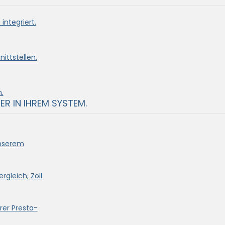
integriert.
ittstellen.
.
ER IN IHREM SYSTEM.
unserem
rgleich, Zoll
rer Presta-