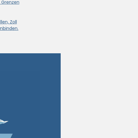
e Grenzen
len, Zoll
nbinden.