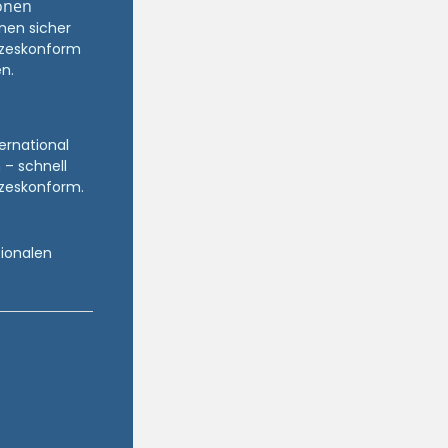
onen
nen sicher
zeskonform
n.
ternational
 – schnell
zeskonform.
tionalen