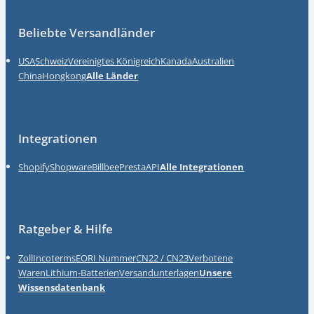
Beliebte Versandländer
USA
Schweiz
Vereinigtes Königreich
Kanada
Australien
China
Hongkong
Alle Länder
Integrationen
Shopify
Shopware
Billbee
Presta
API
Alle Integrationen
Ratgeber & Hilfe
Zoll
Incoterms
EORI Nummer
CN22 / CN23
Verbotene
Waren
Lithium-Batterien
Versandunterlagen
Unsere
Wissensdatenbank