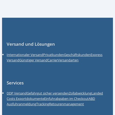
Fußzeile
Versand und Lösungen
Internationaler Versand
Privatkunden
Geschäftskunden
Express
Versand
Günstiger Versand
Carrier
Versandarten
Services
DDP Versand
Gefahrgut sicher versenden
Zollabwicklung
Landed
Costs
Exportdokumente
Einfuhrabgaben im Checkout
ABD
Ausfuhranmeldung
Tracking
Retourenmanagement