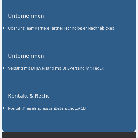
Unternehmen
Über uns
Team
Karriere
Partner
Technologien
Nachhaltigkeit
Unternehmen
Versand mit DHL
Versand mit UPS
Versand mit FedEx
Kontakt & Recht
Kontakt
Preise
Impressum
Datenschutz
AGB