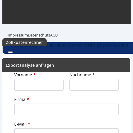
Günstig. Einfach. Online. Automatisiert.
Impressum
Datenschutz
AGB
Zollkostenrechner
Veröffentlichte Formulardaten können nicht gelesen werden
Exportanalyse anfragen
Vorname
*
Nachname
*
Firma
*
E-Mail
*