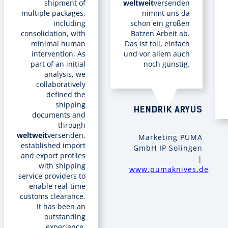
shipment of
weltweit
versenden
multiple packages,
nimmt uns da
including
schon ein großen
consolidation, with
Batzen Arbeit ab.
minimal human
Das ist toll, einfach
intervention. As
und vor allem auch
part of an initial
noch günstig.
analysis, we
collaboratively
defined the
shipping
HENDRIK ARYUS
documents and
through
weltweit
versenden,
Marketing PUMA
established import
GmbH IP Solingen
and export profiles
|
with shipping
www.pumaknives.de
service providers to
enable real-time
customs clearance.
It has been an
outstanding
experience.