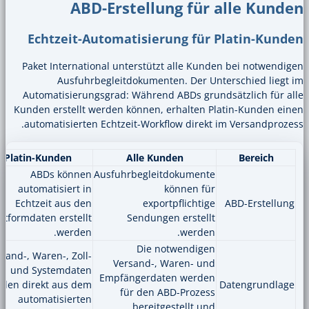
ABD-Erstellung für
Echtzeit-Automatisierung fü
Paket International unterstützt alle Ku
Ausfuhrbegleitdokumenten. Der U
Automatisierungsgrad: Während ABDs gru
Kunden erstellt werden können, erhalten 
automatisierten Echtzeit-Workflow direk
Platin-Kunden
Alle Kunden
ABDs können
Ausfuhrbegleitdokument
automatisiert in
können fü
Echtzeit aus den
exportpflichti
Plattformdaten erstellt
Sendungen erstell
werden.
werden
Die notwendige
Versand-, Waren-, Zoll-
Versand-, Waren- un
und Systemdaten
Empfängerdaten werde
werden direkt aus dem
für den ABD-Prozes
automatisierten
bereitgestellt u