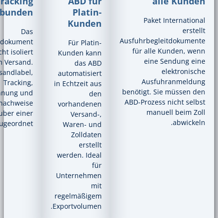
Tracking
ABD für
verbunden
Platin-
P
Kunden
Das
Ausfuhr
Ausfuhrbegleitdokument
Für Platin-
für 
steht nicht isoliert
Kunden kann
e
neben dem Versand.
das ABD
MRN, Versandlabel,
automatisiert
A
Tracking,
in Echtzeit aus
benötig
Handelsrechnung und
den
ABD-Pro
Exportnachweise
vorhandenen
werden sauber einer
Versand-,
Sendung zugeordnet.
Waren- und
Zolldaten
erstellt
werden. Ideal
für
Unternehmen
mit
regelmäßigem
Exportvolumen.