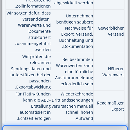
abgewickelt werd
Zollinformationen.
Wir sorgen dafür, dass
Unternehm
Versanddaten,
benötigen saub
Warenwerte und
Nachweise 
Dokumente
Export, Versa
strukturiert
Buchhaltung 
zusammengeführt
Dokumentati
werden.
Wir prüfen die
Bei bestimm
relevanten
Warenwerten ka
Sendungsdaten und
eine förmli
unterstützen bei der
Ausfuhranmeldu
passenden
erforderlich se
Exportabwicklung.
Für Platin-Kunden
Wiederkehren
kann die ABD-
Drittlandssendun
Erstellung
verursachen manu
automatisiert in
schnell ho
Echtzeit erfolgen.
Aufwa