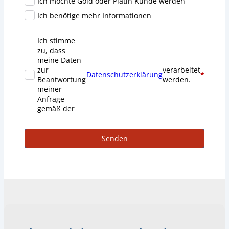
Ich möchte Gold oder Platin Kunde werden
Ich benötige mehr Informationen
Ich stimme
zu, dass
meine Daten
zur
verarbeitet
Datenschutzerklärung
*
Beantwortung
werden.
meiner
Anfrage
gemäß der
Senden