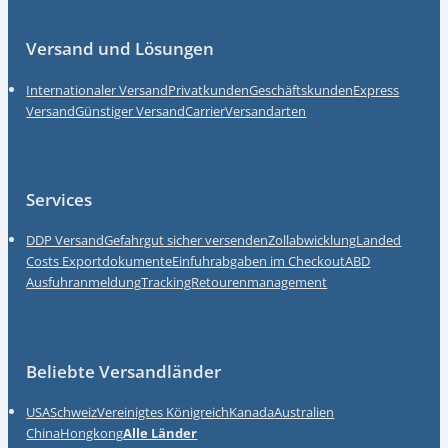
Fußzeile
Versand und Lösungen
Internationaler Versand
Privatkunden
Geschäftskunden
Express
Versand
Günstiger Versand
Carrier
Versandarten
Services
DDP Versand
Gefahrgut sicher versenden
Zollabwicklung
Landed
Costs
Exportdokumente
Einfuhrabgaben im Checkout
ABD
Ausfuhranmeldung
Tracking
Retourenmanagement
Beliebte Versandländer
USA
Schweiz
Vereinigtes Königreich
Kanada
Australien
China
Hongkong
Alle Länder