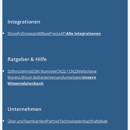
Integrationen
Shopify
Shopware
Billbee
Presta
API
Alle Integrationen
Ratgeber & Hilfe
Zoll
Incoterms
EORI Nummer
CN22 / CN23
Verbotene
Waren
Lithium-Batterien
Versandunterlagen
Unsere
Wissensdatenbank
Unternehmen
Über uns
Team
Karriere
Partner
Technologien
Nachhaltigkeit