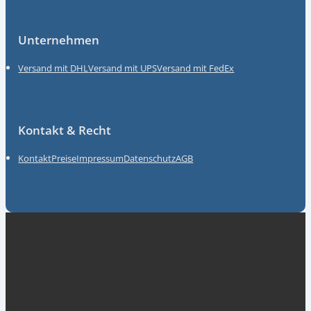
Unternehmen
Versand mit DHL
Versand mit UPS
Versand mit FedEx
Kontakt & Recht
Kontakt
Preise
Impressum
Datenschutz
AGB
Unsere Partner
myGermany GmbH
ACKT Global