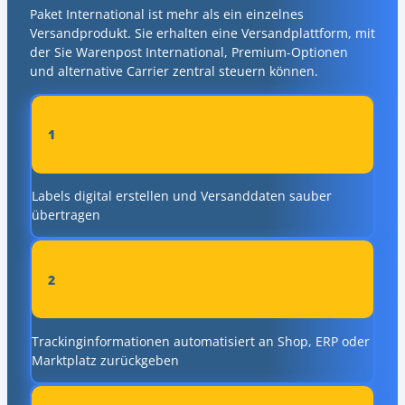
Paket International ist mehr als ein einzelnes
Versandprodukt. Sie erhalten eine Versandplattform, mit
der Sie Warenpost International, Premium-Optionen
und alternative Carrier zentral steuern können.
1
Labels digital erstellen und Versanddaten sauber
übertragen
2
Trackinginformationen automatisiert an Shop, ERP oder
Marktplatz zurückgeben