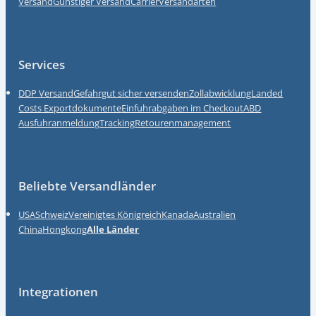
Versand
Günstiger Versand
Carrier
Versandarten
Services
DDP Versand
Gefahrgut sicher versenden
Zollabwicklung
Landed
Costs
Exportdokumente
Einfuhrabgaben im Checkout
ABD
Ausfuhranmeldung
Tracking
Retourenmanagement
Beliebte Versandländer
USA
Schweiz
Vereinigtes Königreich
Kanada
Australien
China
Hongkong
Alle Länder
Integrationen