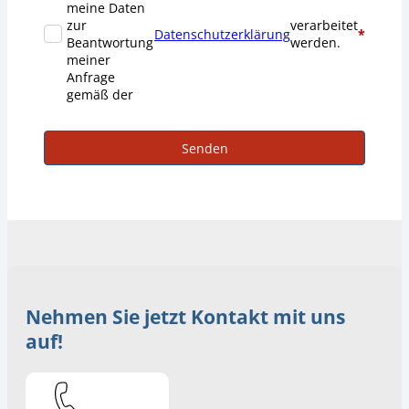
meine Daten
zur
verarbeitet
Datenschutzerklärung
*
Beantwortung
werden.
meiner
Anfrage
gemäß der
Senden
Nehmen Sie jetzt Kontakt mit uns
auf!