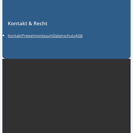
Kontakt & Recht
Kontakt
Preise
Impressum
Datenschutz
AGB
Unsere Partner
myGermany GmbH
ACKT Global