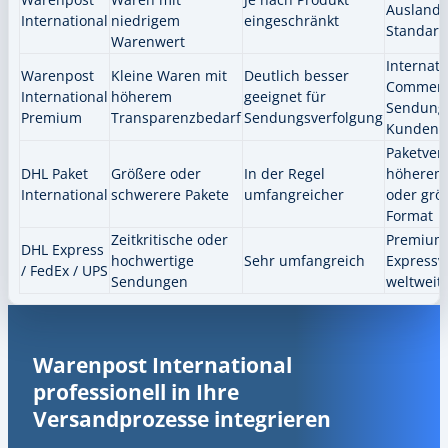
Auslands
International
niedrigem
eingeschränkt
Standard
Warenwert
Internati
Warenpost
Kleine Waren mit
Deutlich besser
Commerc
International
höherem
geeignet für
Sendung
Premium
Transparenzbedarf
Sendungsverfolgung
Kunden-T
Paketver
DHL Paket
Größere oder
In der Regel
höherem
International
schwerere Pakete
umfangreicher
oder gr
Format
Zeitkritische oder
Premium
DHL Express
hochwertige
Sehr umfangreich
Expressv
/ FedEx / UPS
Sendungen
weltweit
Warenpost International
professionell in Ihre
Versandprozesse integrieren