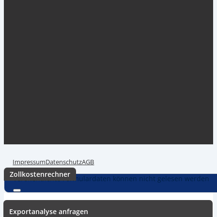
Internationaler Versand inkl. Zollabwicklung &
Einfuhrabgabengarantie.
Günstig. Einfach. Online. Automatisiert.
Impressum
Datenschutz
AGB
Zollkostenrechner
Veröffentlichte Formulardaten können nicht gelesen werden
Exportanalyse anfragen