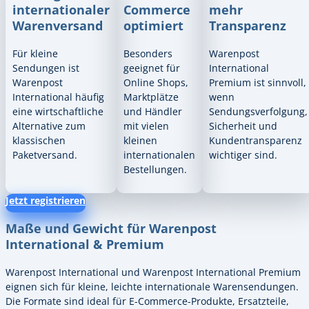
internationaler
Commerce
mehr
Warenversand
optimiert
Transparenz
Für kleine
Besonders
Warenpost
Sendungen ist
geeignet für
International
Warenpost
Online Shops,
Premium ist sinnvoll,
International häufig
Marktplätze
wenn
eine wirtschaftliche
und Händler
Sendungsverfolgung,
Alternative zum
mit vielen
Sicherheit und
klassischen
kleinen
Kundentransparenz
Paketversand.
internationalen
wichtiger sind.
Bestellungen.
Jetzt registrieren
Maße und Gewicht für Warenpost
International & Premium
Warenpost International und Warenpost International Premium
eignen sich für kleine, leichte internationale Warensendungen.
Die Formate sind ideal für E-Commerce-Produkte, Ersatzteile,