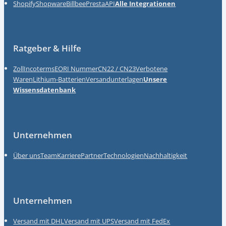
Shopify
Shopware
Billbee
Presta
API
Alle Integrationen
Ratgeber & Hilfe
Zoll
Incoterms
EORI Nummer
CN22 / CN23
Verbotene
Waren
Lithium-Batterien
Versandunterlagen
Unsere
Wissensdatenbank
Unternehmen
Über uns
Team
Karriere
Partner
Technologien
Nachhaltigkeit
Unternehmen
Versand mit DHL
Versand mit UPS
Versand mit FedEx