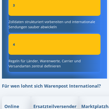
3
Zolldaten strukturiert vorbereiten und internationale
Sendungen sauber abwickeln
4
Regeln für Länder, Warenwerte, Carrier und
Versandarten zentral definieren
Für wen lohnt sich Warenpost International?
Online
Ersatzteilversender
Marktplatzh