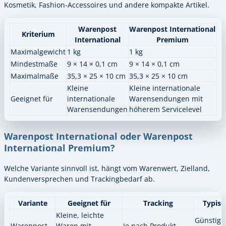
Kosmetik, Fashion-Accessoires und andere kompakte Artikel.
Warenpost
Warenpost International
Kriterium
International
Premium
Maximalgewicht
1 kg
1 kg
Mindestmaße
9 × 14 × 0,1 cm
9 × 14 × 0,1 cm
Maximalmaße
35,3 × 25 × 10 cm
35,3 × 25 × 10 cm
Kleine
Kleine internationale
Geeignet für
internationale
Warensendungen mit
Warensendungen
höherem Servicelevel
Warenpost International oder Warenpost
International Premium?
Welche Variante sinnvoll ist, hängt vom Warenwert, Zielland,
Kundenversprechen und Trackingbedarf ab.
Variante
Geeignet für
Tracking
Typisc
Kleine, leichte
Günstige
Warenpost
Waren mit
Je nach Produkt