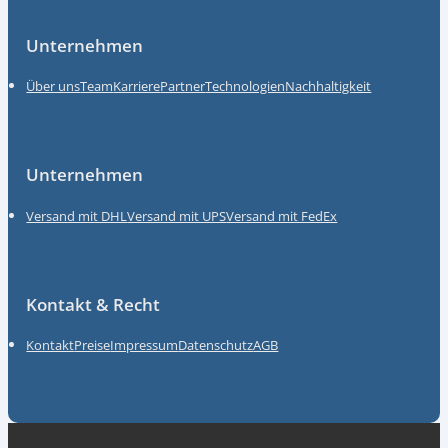
Unternehmen
Über uns
Team
Karriere
Partner
Technologien
Nachhaltigkeit
Unternehmen
Versand mit DHL
Versand mit UPS
Versand mit FedEx
Kontakt & Recht
Kontakt
Preise
Impressum
Datenschutz
AGB