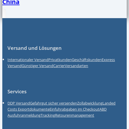
China
Fußzeile
Versand und Lösungen
Internationaler Versand
Privatkunden
Geschäftskunden
Express
Versand
Günstiger Versand
Carrier
Versandarten
Services
DDP Versand
Gefahrgut sicher versenden
Zollabwicklung
Landed
Costs
Exportdokumente
Einfuhrabgaben im Checkout
ABD
Ausfuhranmeldung
Tracking
Retourenmanagement