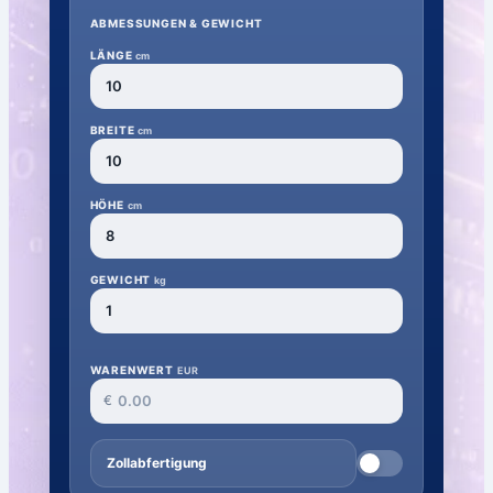
ABMESSUNGEN & GEWICHT
LÄNGE
cm
BREITE
cm
HÖHE
cm
GEWICHT
kg
WARENWERT
EUR
€
Zollabfertigung