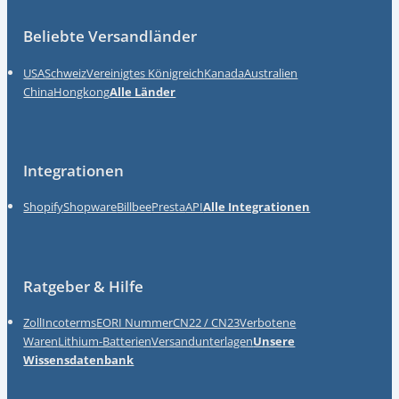
Beliebte Versandländer
USA
Schweiz
Vereinigtes Königreich
Kanada
Australien
China
Hongkong
Alle Länder
Integrationen
Shopify
Shopware
Billbee
Presta
API
Alle Integrationen
Ratgeber & Hilfe
Zoll
Incoterms
EORI Nummer
CN22 / CN23
Verbotene
Waren
Lithium-Batterien
Versandunterlagen
Unsere
Wissensdatenbank