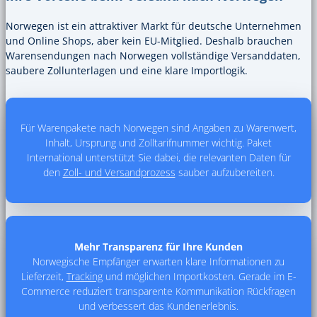
Norwegen ist ein attraktiver Markt für deutsche Unternehmen
und Online Shops, aber kein EU-Mitglied. Deshalb brauchen
Warensendungen nach Norwegen vollständige Versanddaten,
saubere Zollunterlagen und eine klare Importlogik.
Für Warenpakete nach Norwegen sind Angaben zu Warenwert,
Inhalt, Ursprung und Zolltarifnummer wichtig. Paket
International unterstützt Sie dabei, die relevanten Daten für
den
Zoll- und Versandprozess
sauber aufzubereiten.
Mehr Transparenz für Ihre Kunden
Norwegische Empfänger erwarten klare Informationen zu
Lieferzeit,
Tracking
und möglichen Importkosten. Gerade im E-
Commerce reduziert transparente Kommunikation Rückfragen
und verbessert das Kundenerlebnis.