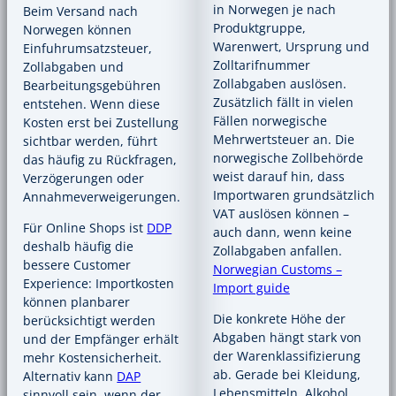
in Norwegen je nach
Beim Versand nach
Produktgruppe,
Norwegen können
Warenwert, Ursprung und
Einfuhrumsatzsteuer,
Zolltarifnummer
Zollabgaben und
Zollabgaben auslösen.
Bearbeitungsgebühren
Zusätzlich fällt in vielen
entstehen. Wenn diese
Fällen norwegische
Kosten erst bei Zustellung
Mehrwertsteuer an. Die
sichtbar werden, führt
norwegische Zollbehörde
das häufig zu Rückfragen,
weist darauf hin, dass
Verzögerungen oder
Importwaren grundsätzlich
Annahmeverweigerungen.
VAT auslösen können –
Für Online Shops ist
DDP
auch dann, wenn keine
deshalb häufig die
Zollabgaben anfallen.
bessere Customer
Norwegian Customs –
Experience: Importkosten
Import guide
können planbarer
Die konkrete Höhe der
berücksichtigt werden
Abgaben hängt stark von
und der Empfänger erhält
der Warenklassifizierung
mehr Kostensicherheit.
ab. Gerade bei Kleidung,
Alternativ kann
DAP
Lebensmitteln, Alkohol,
sinnvoll sein, wenn der