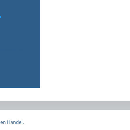
ware-System.
len Handel.