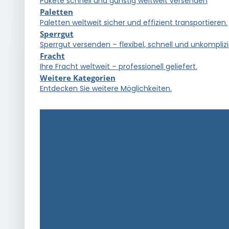
Pakete schnell und günstig weltweit versenden
Paletten
Paletten weltweit sicher und effizient transportieren.
Sperrgut
Sperrgut versenden – flexibel, schnell und unkomplizi
Fracht
Ihre Fracht weltweit – professionell geliefert.
Weitere Kategorien
Entdecken Sie weitere Möglichkeiten.
Versandkategorien
E-Bikes
E-Bikes weltweit sicher und konform versenden.
Lithium-Ionen
Lithium-Ionen sicher und gesetzeskonform versc
Gefahrgut
Gefahrgut weltweit nach Vorschrift und zuverläss
Alkohol
Alkohol international versenden – schnell und g
Mehr Kategorien