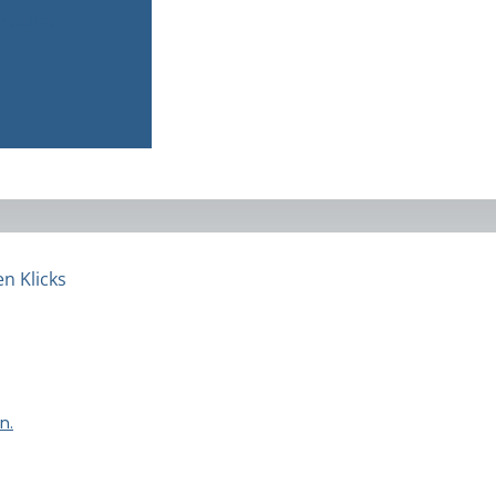
ersand.
n Klicks
n.