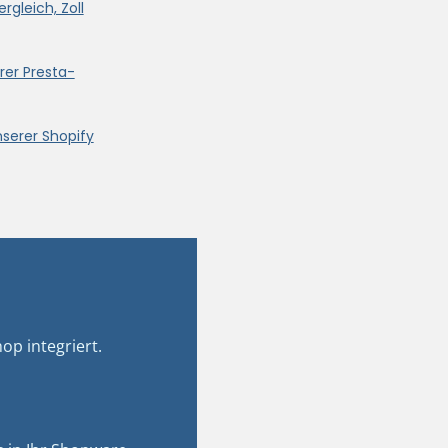
rgleich, Zoll
rer Presta-
nserer Shopify
op integriert.