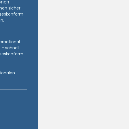
onen
nen sicher
zeskonform
n.
ternational
 – schnell
zeskonform.
tionalen