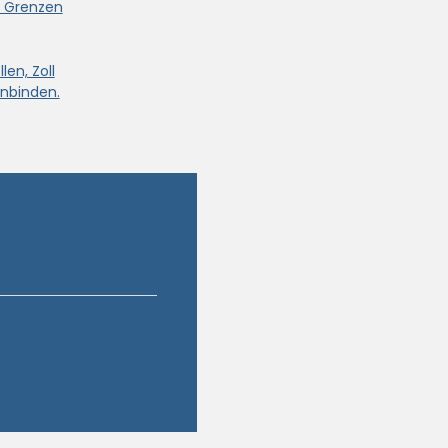
e Grenzen
len, Zoll
nbinden.