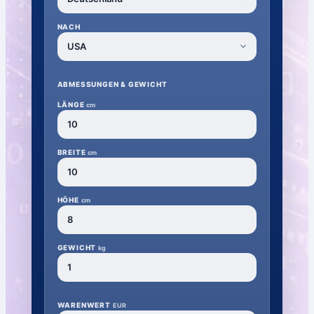
NACH
ABMESSUNGEN & GEWICHT
LÄNGE
cm
BREITE
cm
HÖHE
cm
GEWICHT
kg
WARENWERT
EUR