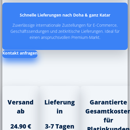
Schnelle Lieferungen nach Doha & ganz Katar
Zuverlässige internationale Zustellungen für E-Commerce,
Geschäftssendungen und zeitkritische Lieferungen. Ideal für
einen anspruchsvollen Premium-Markt.
Kontakt anfragen
Versand
Lieferung
Garantierte
ab
in
Gesamtkoste
für
24.90 €
3-7 Tagen
Platinkunden