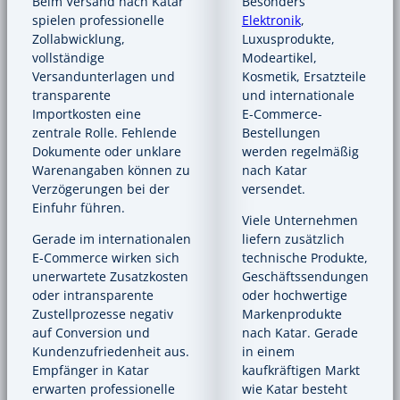
Beim Versand nach Katar
Besonders
spielen professionelle
Elektronik
,
Zollabwicklung,
Luxusprodukte,
vollständige
Modeartikel,
Versandunterlagen und
Kosmetik, Ersatzteile
transparente
und internationale
Importkosten eine
E-Commerce-
zentrale Rolle. Fehlende
Bestellungen
Dokumente oder unklare
werden regelmäßig
Warenangaben können zu
nach Katar
Verzögerungen bei der
versendet.
Einfuhr führen.
Viele Unternehmen
Gerade im internationalen
liefern zusätzlich
E-Commerce wirken sich
technische Produkte,
unerwartete Zusatzkosten
Geschäftssendungen
oder intransparente
oder hochwertige
Zustellprozesse negativ
Markenprodukte
auf Conversion und
nach Katar. Gerade
Kundenzufriedenheit aus.
in einem
Empfänger in Katar
kaufkräftigen Markt
erwarten professionelle
wie Katar besteht