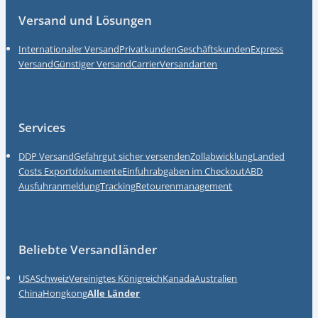
Fußzeile
Versand und Lösungen
Internationaler Versand
Privatkunden
Geschäftskunden
Express
Versand
Günstiger Versand
Carrier
Versandarten
Services
DDP Versand
Gefahrgut sicher versenden
Zollabwicklung
Landed
Costs
Exportdokumente
Einfuhrabgaben im Checkout
ABD
Ausfuhranmeldung
Tracking
Retourenmanagement
Beliebte Versandländer
USA
Schweiz
Vereinigtes Königreich
Kanada
Australien
China
Hongkong
Alle Länder