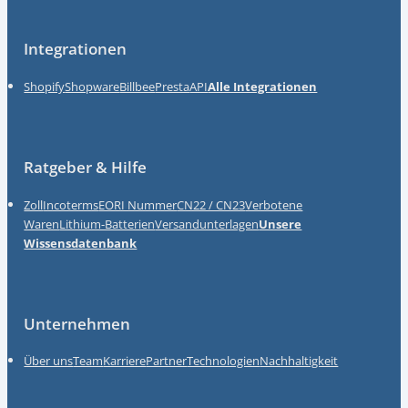
Integrationen
Shopify
Shopware
Billbee
Presta
API
Alle Integrationen
Ratgeber & Hilfe
Zoll
Incoterms
EORI Nummer
CN22 / CN23
Verbotene
Waren
Lithium-Batterien
Versandunterlagen
Unsere
Wissensdatenbank
Unternehmen
Über uns
Team
Karriere
Partner
Technologien
Nachhaltigkeit