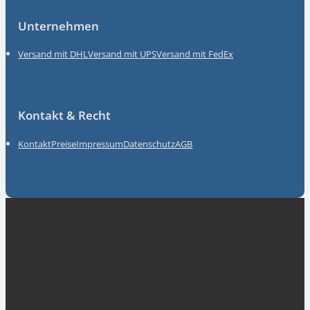
Unternehmen
Versand mit DHL
Versand mit UPS
Versand mit FedEx
Kontakt & Recht
Kontakt
Preise
Impressum
Datenschutz
AGB
Unsere Partner
myGermany GmbH
ACKT Global