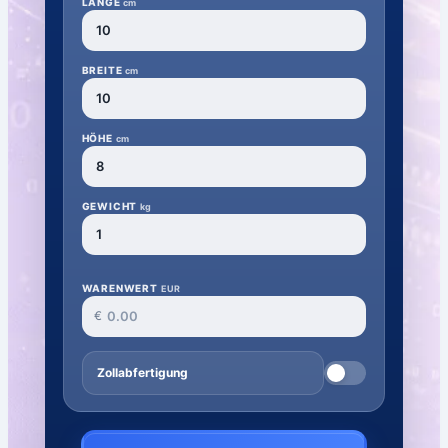
LÄNGE
cm
BREITE
cm
HÖHE
cm
GEWICHT
kg
WARENWERT
EUR
€
Zollabfertigung