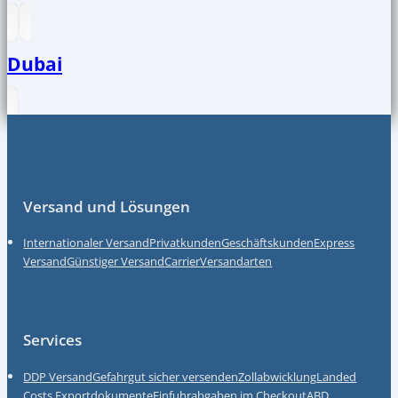
Dubai
Fußzeile
Versand und Lösungen
Internationaler Versand
Privatkunden
Geschäftskunden
Express
Versand
Günstiger Versand
Carrier
Versandarten
Services
DDP Versand
Gefahrgut sicher versenden
Zollabwicklung
Landed
Costs
Exportdokumente
Einfuhrabgaben im Checkout
ABD