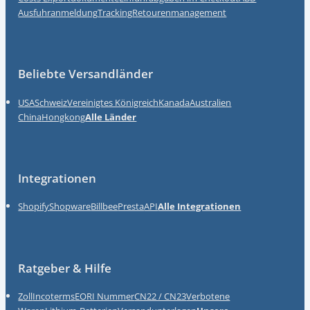
Ausfuhranmeldung
Tracking
Retourenmanagement
Beliebte Versandländer
USA
Schweiz
Vereinigtes Königreich
Kanada
Australien
China
Hongkong
Alle Länder
Integrationen
Shopify
Shopware
Billbee
Presta
API
Alle Integrationen
Ratgeber & Hilfe
Zoll
Incoterms
EORI Nummer
CN22 / CN23
Verbotene