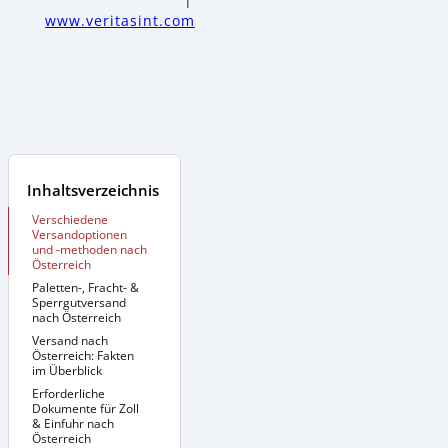
www.veritasint.com
Inhaltsverzeichnis
Verschiedene
Versandoptionen
und -methoden nach
Österreich
Paletten-, Fracht- &
Sperrgutversand
nach Österreich
Versand nach
Zusätzliche
Informationen:
Österreich: Fakten
im Überblick
Erforderliche
Dokumente für Zoll
& Einfuhr nach
Österreich