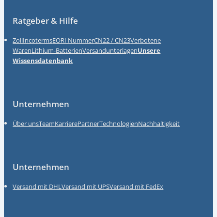
Ratgeber & Hilfe
Zoll
Incoterms
EORI Nummer
CN22 / CN23
Verbotene
Waren
Lithium-Batterien
Versandunterlagen
Unsere
Wissensdatenbank
Unternehmen
Über uns
Team
Karriere
Partner
Technologien
Nachhaltigkeit
Unternehmen
Versand mit DHL
Versand mit UPS
Versand mit FedEx