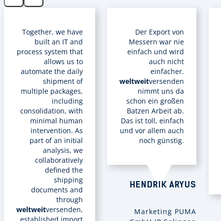
Together, we have
Der Export von
built an IT and
Messern war nie
process system that
einfach und wird
allows us to
auch nicht
automate the daily
einfacher.
shipment of
weltweit
versenden
multiple packages,
nimmt uns da
including
schon ein großen
consolidation, with
Batzen Arbeit ab.
minimal human
Das ist toll, einfach
intervention. As
und vor allem auch
part of an initial
noch günstig.
analysis, we
collaboratively
defined the
shipping
HENDRIK ARYUS
documents and
through
weltweit
versenden,
Marketing PUMA
established import