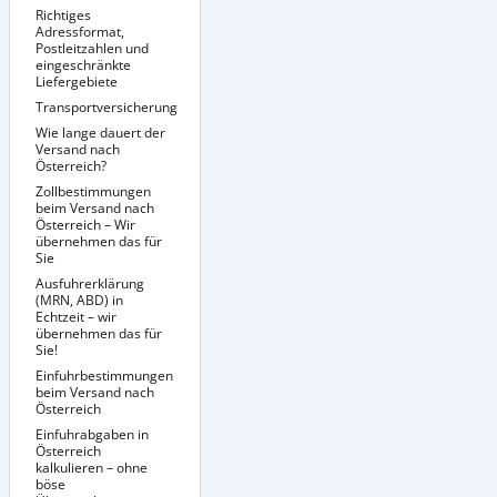
Richtiges
Adressformat,
Postleitzahlen und
eingeschränkte
Liefergebiete
Transportversicherung
Richtige Verpackung
Sendungsverfolgung
Wie lange dauert der
/ Tracking &
Versand nach
Dokumentenmanagement
Österreich?
Zollbestimmungen
beim Versand nach
Österreich – Wir
übernehmen das für
Sie
Ausfuhrerklärung
(MRN, ABD) in
Echtzeit – wir
übernehmen das für
Sie!
Einfuhrbestimmungen
beim Versand nach
Österreich
Einfuhrabgaben in
Besondere
Versandbedingungen
Österreich
für bestimmte
kalkulieren – ohne
Produkte nach
böse
Österreich