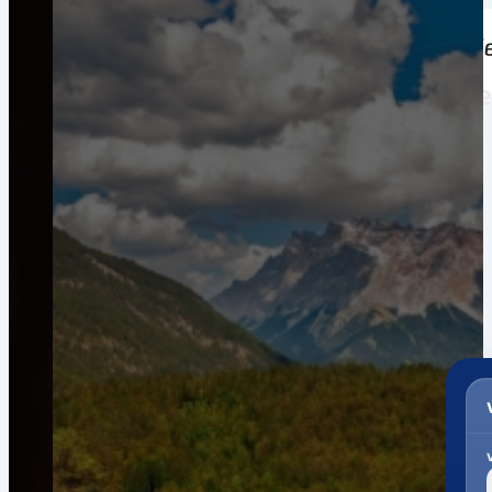
Weltweiter Versand nach Ägypten
Registrierung.
Garantierte Gesamtkosten*
Pakete. Paletten. Seekisten.
Ein Portal. Viele Versanddienstleister.
Zollabwicklung & Kundenservice bis zur Auslieferung.