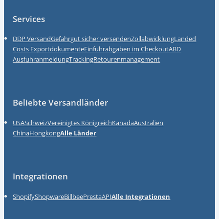
Services
DDP Versand
Gefahrgut sicher versenden
Zollabwicklung
Landed
Costs
Exportdokumente
Einfuhrabgaben im Checkout
ABD
Ausfuhranmeldung
Tracking
Retourenmanagement
Beliebte Versandländer
USA
Schweiz
Vereinigtes Königreich
Kanada
Australien
China
Hongkong
Alle Länder
Integrationen
Shopify
Shopware
Billbee
Presta
API
Alle Integrationen