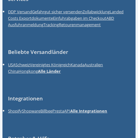
DDP Versand
Gefahrgut sicher versenden
Zollabwicklung
Landed
Costs
Exportdokumente
Einfuhrabgaben im Checkout
ABD
Ausfuhranmeldung
Tracking
Retourenmanagement
Beliebte Versandländer
USA
Schweiz
Vereinigtes Königreich
Kanada
Australien
China
Hongkong
Alle Länder
Integrationen
Shopify
Shopware
Billbee
Presta
API
Alle Integrationen