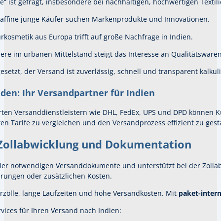
“ ist gefragt, insbesondere bei nachhaltigen, hochwertigen Textili
kaffine junge Käufer suchen Markenprodukte und Innovationen.
rkosmetik aus Europa trifft auf große Nachfrage in Indien.
ere im urbanen Mittelstand steigt das Interesse an Qualitätsware
gesetzt, der Versand ist zuverlässig, schnell und transparent kalk
den: Ihr Versandpartner für Indien
en Versanddienstleistern wie DHL, FedEx, UPS und DPD können Kun
en Tarife zu vergleichen und den Versandprozess effizient zu gest
 Zollabwicklung und Dokumentation
ler notwendigen Versanddokumente und unterstützt bei der Zolla
rungen oder zusätzlichen Kosten.
rzölle, lange Laufzeiten und hohe Versandkosten. Mit
paket-inter
vices für Ihren Versand nach Indien: