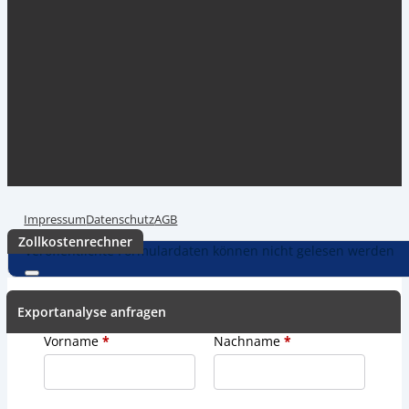
Internationaler Versand inkl. Zollabwicklung &
Einfuhrabgabengarantie.
Günstig. Einfach. Online. Automatisiert.
Impressum
Datenschutz
AGB
Zollkostenrechner
Veröffentlichte Formulardaten können nicht gelesen werden
Exportanalyse anfragen
Vorname
*
Nachname
*