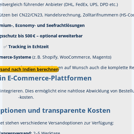
eitvergleich führender Anbieter (DHL, FedEx, UPS, DPD etc.)
tützen bei CN22/CN23, Handelsrechnung, Zolltarifnummern (HS-Co
emium-, Economy- und Seefrachtlösungen
sschutz bis 500 € – optional erweiterbar
✅
Tracking in Echtzeit
mmerce-Systeme
(z. B. Shopify, WooCommerce, Magento)
ge Versender
und übernehmen auf Wunsch auch die komplette Reto
rsand nach Indien berechnen
 in E-Commerce-Plattformen
integrieren.
Dies ermöglicht eine nahtlose Abwicklung von Beste
-kosten.
optionen und transparente Kosten
get stehen verschiedene Versandoptionen zur Verfügung:
Expressversand:
2–5 Werktage