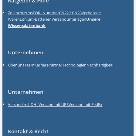
Ratgeber & Hilfe
Zoll
Incoterms
EORI Nummer
CN22 / CN23
Verbotene
Waren
Lithium-Batterien
Versandunterlagen
Unsere
Wissensdatenbank
Unternehmen
Über uns
Team
Karriere
Partner
Technologien
Nachhaltigkeit
Unternehmen
Versand mit DHL
Versand mit UPS
Versand mit FedEx
Kontakt & Recht