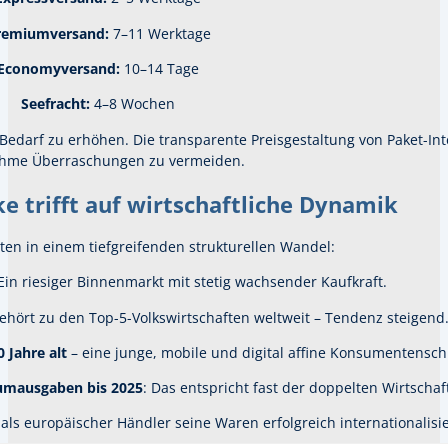
remiumversand:
7–11 Werktage
Economyversand:
10–14 Tage
Seefracht:
4–8 Wochen
 Bedarf zu erhöhen.
Die transparente Preisgestaltung von Paket-In
hme Überraschungen zu vermeiden.
e trifft auf wirtschaftliche Dynamik
tten in einem tiefgreifenden strukturellen Wandel:
 Ein riesiger Binnenmarkt mit stetig wachsender Kaufkraft.
gehört zu den Top-5-Volkswirtschaften weltweit – Tendenz steigend
 Jahre alt
– eine junge, mobile und digital affine Konsumentenschi
sumausgaben bis 2025
: Das entspricht fast der doppelten Wirtschaft
als europäischer Händler seine Waren erfolgreich internationalisie