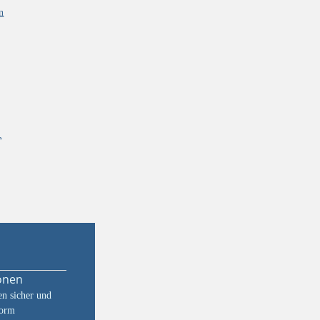
n
.
onen
n sicher und
form