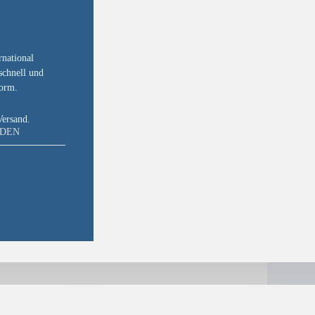
rnational
schnell und
form.
Versand.
NDEN