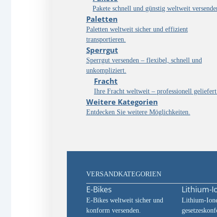
Pakete schnell und günstig weltweit versende
Paletten
Paletten weltweit sicher und effizient
transportieren.
Sperrgut
Sperrgut versenden – flexibel, schnell und
unkompliziert.
Fracht
Ihre Fracht weltweit – professionell geliefert
Weitere Kategorien
Entdecken Sie weitere Möglichkeiten.
VERSANDKATEGORIEN
E-Bikes
Lithium-I
E-Bikes weltweit sicher und
Lithium-Ione
konform versenden.
gesetzeskon