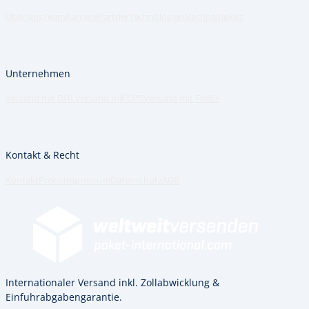
Über uns
Team
Karriere
Partner
Technologien
Nachhaltigkeit
Unternehmen
Versand mit DHL
Versand mit UPS
Versand mit FedEx
Kontakt & Recht
Kontakt
Preise
Impressum
Datenschutz
AGB
Internationaler Versand inkl. Zollabwicklung &
Einfuhrabgabengarantie.