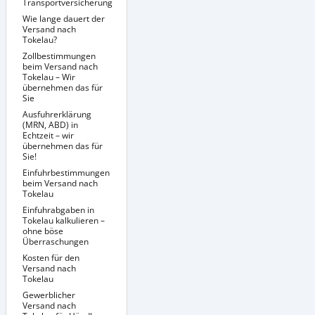
Transportversicherung
Richtige Verpackung
Sendungsverfolgung
Wie lange dauert der
/ Tracking &
Versand nach
Dokumentenmanagement
Tokelau?
Zollbestimmungen
beim Versand nach
Tokelau – Wir
übernehmen das für
Sie
Ausfuhrerklärung
(MRN, ABD) in
Echtzeit – wir
übernehmen das für
Sie!
Einfuhrbestimmungen
beim Versand nach
Tokelau
Einfuhrabgaben in
Besondere
Versandbedingungen
Tokelau kalkulieren –
für bestimmte
ohne böse
Produkte nach
Überraschungen
Tokelau
Kosten für den
Versand nach
Tokelau
Gewerblicher
Versand nach