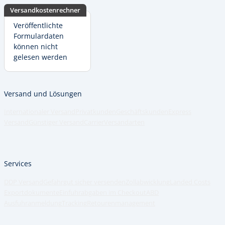
Versandkostenrechner
Veröffentlichte
Formulardaten
können nicht
gelesen werden
Versand und Lösungen
Fußzeile
Internationaler Versand
Privatkunden
Geschäftskunden
Express
Versand
Günstiger Versand
Carrier
Versandarten
Services
DDP Versand
Gefahrgut sicher versenden
Zollabwicklung
Landed Costs
Exportdokumente
Einfuhrabgaben im Checkout
ABD
Ausfuhranmeldung
Tracking
Retourenmanagement