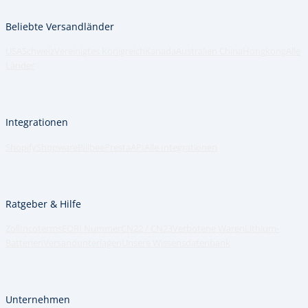
Beliebte Versandländer
USA
Schweiz
Vereinigtes Königreich
Kanada
Australien
China
Hongkong
Alle
Länder
Integrationen
Shopify
Shopware
Billbee
Presta
API
Alle Integrationen
Ratgeber & Hilfe
Zoll
Incoterms
EORI Nummer
CN22 / CN23
Verbotene Waren
Lithium-
Batterien
Versandunterlagen
Unsere Wissensdatenbank
Unternehmen