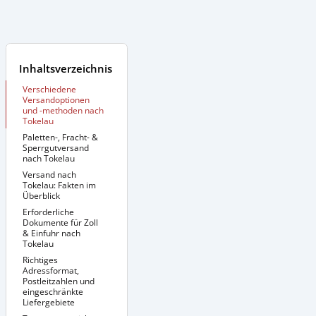
Inhaltsverzeichnis
Verschiedene
Versandoptionen
und -methoden nach
Tokelau
Paletten-, Fracht- &
Sperrgutversand
nach Tokelau
Versand nach
Zusätzliche
Informationen:
Tokelau: Fakten im
Überblick
Erforderliche
Dokumente für Zoll
& Einfuhr nach
Tokelau
Richtiges
Adressformat,
Postleitzahlen und
eingeschränkte
Liefergebiete