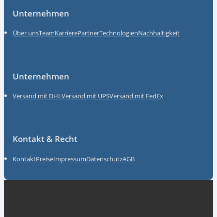
Unternehmen
Über uns
Team
Karriere
Partner
Technologien
Nachhaltigkeit
Unternehmen
Versand mit DHL
Versand mit UPS
Versand mit FedEx
Kontakt & Recht
Kontakt
Preise
Impressum
Datenschutz
AGB