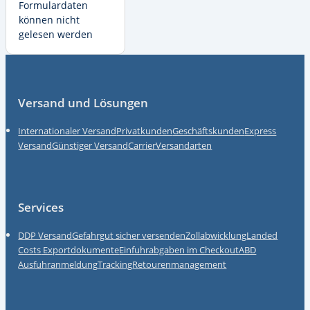
Formulardaten
können nicht
gelesen werden
Fußzeile
Versand und Lösungen
Internationaler Versand
Privatkunden
Geschäftskunden
Express
Versand
Günstiger Versand
Carrier
Versandarten
Services
DDP Versand
Gefahrgut sicher versenden
Zollabwicklung
Landed
Costs
Exportdokumente
Einfuhrabgaben im Checkout
ABD
Ausfuhranmeldung
Tracking
Retourenmanagement