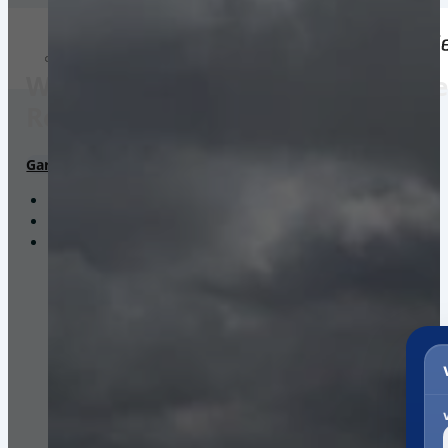
Weltweiter Versand nach Ägypten
Registrierung.
Garantierte Gesamtkosten*
Pakete. Paletten. Seekisten.
Ein Portal. Viele Versanddienstleister.
Zollabwicklung & Kundenservice bis zur Auslieferung.