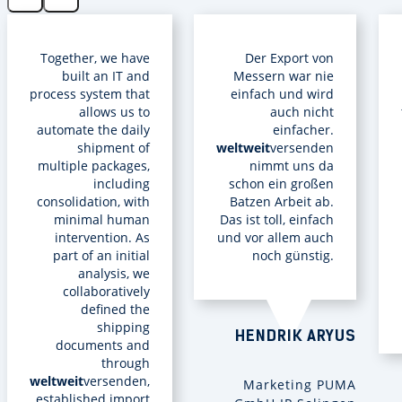
Together, we have
Der Export von
built an IT and
Messern war nie
process system that
einfach und wird
allows us to
auch nicht
automate the daily
einfacher.
shipment of
weltweit
versenden
multiple packages,
nimmt uns da
including
schon ein großen
consolidation, with
Batzen Arbeit ab.
minimal human
Das ist toll, einfach
intervention. As
und vor allem auch
part of an initial
noch günstig.
analysis, we
collaboratively
defined the
shipping
HENDRIK ARYUS
documents and
through
weltweit
versenden,
Marketing PUMA
established import