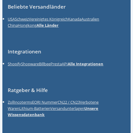
Beliebte Versandländer
USA
Schweiz
Vereinigtes Königreich
Kanada
Australien
China
Hongkong
Alle Länder
Integrationen
Shopify
Shopware
Billbee
Presta
API
Alle Integrationen
Ratgeber & Hilfe
Zoll
Incoterms
EORI Nummer
CN22 / CN23
Verbotene
Waren
Lithium-Batterien
Versandunterlagen
Unsere
Wissensdatenbank