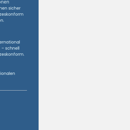
onen
nen sicher
zeskonform
n.
ternational
 – schnell
zeskonform.
tionalen