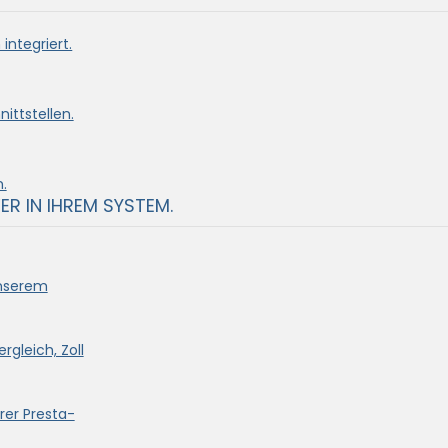
integriert.
ittstellen.
.
ER IN IHREM SYSTEM.
unserem
rgleich, Zoll
rer Presta-