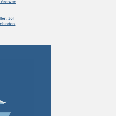
e Grenzen
len, Zoll
nbinden.