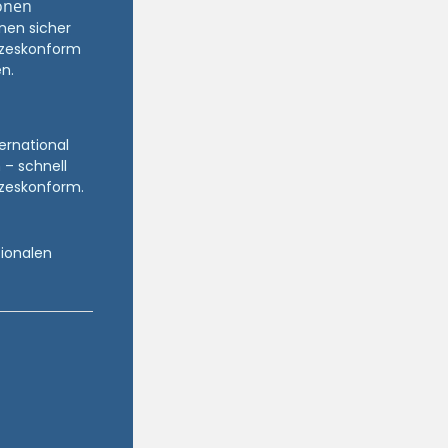
onen
nen sicher
zeskonform
n.
ternational
 – schnell
zeskonform.
tionalen