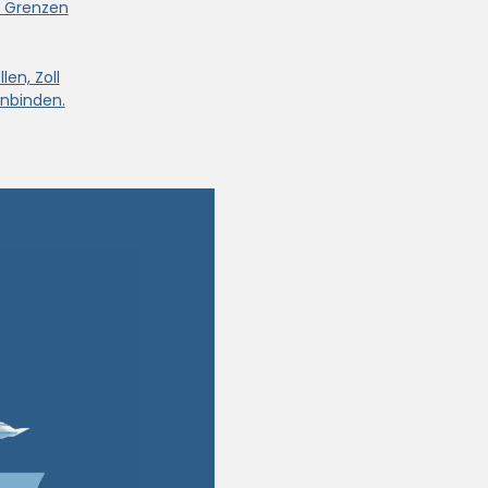
e Grenzen
len, Zoll
nbinden.