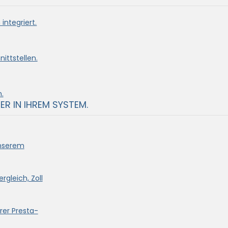
integriert.
ittstellen.
.
ER IN IHREM SYSTEM.
unserem
rgleich, Zoll
rer Presta-