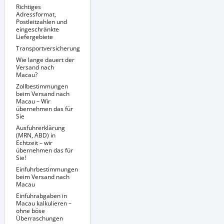
Richtiges
Adressformat,
Postleitzahlen und
eingeschränkte
Liefergebiete
Transportversicherung
Richtige Verpackung
Sendungsverfolgung
Wie lange dauert der
/ Tracking &
Versand nach
Dokumentenmanagement
Macau?
Zollbestimmungen
beim Versand nach
Macau – Wir
übernehmen das für
Sie
Ausfuhrerklärung
(MRN, ABD) in
Echtzeit – wir
übernehmen das für
Sie!
Einfuhrbestimmungen
beim Versand nach
Macau
Einfuhrabgaben in
Besondere
Versandbedingungen
Macau kalkulieren –
für bestimmte
ohne böse
Produkte nach
Überraschungen
Macau