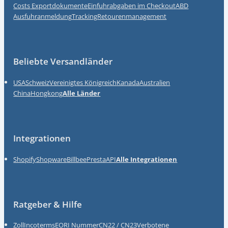
Costs
Exportdokumente
Einfuhrabgaben im Checkout
ABD
Ausfuhranmeldung
Tracking
Retourenmanagement
Beliebte Versandländer
USA
Schweiz
Vereinigtes Königreich
Kanada
Australien
China
Hongkong
Alle Länder
Integrationen
Shopify
Shopware
Billbee
Presta
API
Alle Integrationen
Ratgeber & Hilfe
Zoll
Incoterms
EORI Nummer
CN22 / CN23
Verbotene