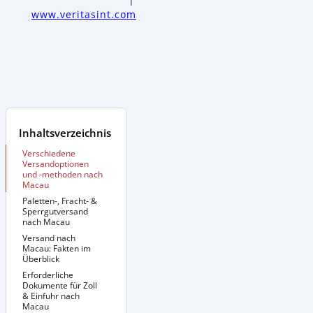
www.veritasint.com
Inhaltsverzeichnis
Verschiedene
Versandoptionen
und -methoden nach
Macau
Paletten-, Fracht- &
Sperrgutversand
nach Macau
Versand nach
Zusätzliche
Informationen:
Macau: Fakten im
Überblick
Erforderliche
Dokumente für Zoll
& Einfuhr nach
Macau