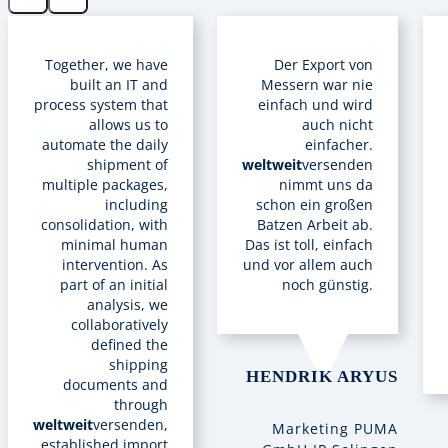
Together, we have
Der Export von
built an IT and
Messern war nie
process system that
einfach und wird
allows us to
auch nicht
automate the daily
einfacher.
shipment of
weltweit
versenden
multiple packages,
nimmt uns da
including
schon ein großen
consolidation, with
Batzen Arbeit ab.
minimal human
Das ist toll, einfach
intervention. As
und vor allem auch
part of an initial
noch günstig.
analysis, we
collaboratively
defined the
shipping
HENDRIK ARYUS
documents and
through
weltweit
versenden,
Marketing PUMA
established import