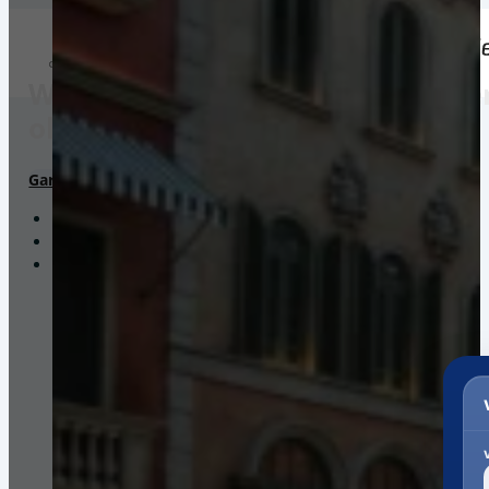
Weltweiter Versand in die Domen
ohne Registrierung.
Garantierte Gesamtkosten*
Pakete. Paletten. Seekisten.
Ein Portal. Viele Versanddienstleister.
Zollabwicklung & Kundenservice bis zur Auslieferung.