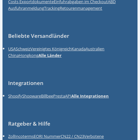
Costs
Exportdokumente
Einfuhrabgaben im Checkout
ABD
Ausfuhranmeldung
Tracking
Retourenmanagement
Beliebte Versandländer
USA
Schweiz
Vereinigtes Königreich
Kanada
Australien
China
Hongkong
Alle Länder
Integrationen
Shopify
Shopware
Billbee
Presta
API
Alle Integrationen
Ratgeber & Hilfe
Zoll
Incoterms
EORI Nummer
CN22 / CN23
Verbotene