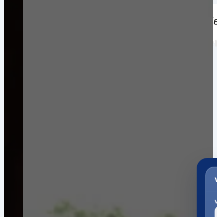
Weltweiter Versand in die Domen
ohne Registrierung.
Garantierte Gesamtkosten*
Pakete. Paletten. Seekisten.
Ein Portal. Viele Versanddienstleister.
Zollabwicklung & Kundenservice bis zur Auslieferung.