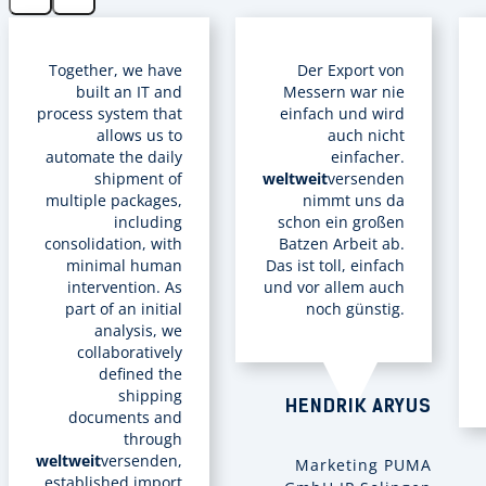
Together, we have
Der Export von
built an IT and
Messern war nie
process system that
einfach und wird
allows us to
auch nicht
automate the daily
einfacher.
shipment of
weltweit
versenden
multiple packages,
nimmt uns da
including
schon ein großen
consolidation, with
Batzen Arbeit ab.
minimal human
Das ist toll, einfach
intervention. As
und vor allem auch
part of an initial
noch günstig.
analysis, we
collaboratively
defined the
shipping
HENDRIK ARYUS
documents and
through
weltweit
versenden,
Marketing PUMA
established import