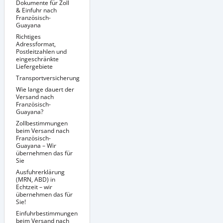
Dokumente für Zoll
& Einfuhr nach
Französisch-
Guayana
Richtiges
Adressformat,
Postleitzahlen und
eingeschränkte
Liefergebiete
Transportversicherung
Richtige Verpackung
Sendungsverfolgung
Wie lange dauert der
/ Tracking &
Versand nach
Dokumentenmanagement
Französisch-
Guayana?
Zollbestimmungen
beim Versand nach
Französisch-
Guayana – Wir
übernehmen das für
Sie
Ausfuhrerklärung
(MRN, ABD) in
Echtzeit – wir
übernehmen das für
Sie!
Einfuhrbestimmungen
beim Versand nach