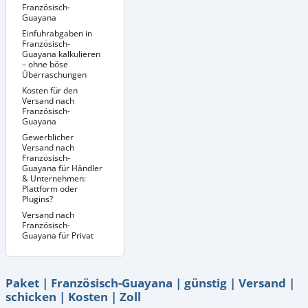
Französisch-
Guayana
Einfuhrabgaben in
Besondere
Versandbedingungen
Französisch-
für bestimmte
Guayana kalkulieren
Produkte nach
– ohne böse
Französisch-
Überraschungen
Guayana
Kosten für den
Versand nach
Französisch-
Guayana
Gewerblicher
Versand nach
Französisch-
Guayana für Händler
& Unternehmen:
Plattform oder
Plugins?
Versand nach
Französisch-
Guayana für Privat
Paket | Französisch-Guayana | günstig | Versand |
schicken | Kosten | Zoll