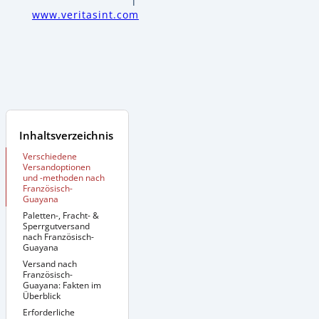
www.veritasint.com
Inhaltsverzeichnis
Verschiedene
Versandoptionen
und -methoden nach
Französisch-
Guayana
Paletten-, Fracht- &
Sperrgutversand
nach Französisch-
Guayana
Versand nach
Zusätzliche
Informationen:
Französisch-
Guayana: Fakten im
Überblick
Erforderliche