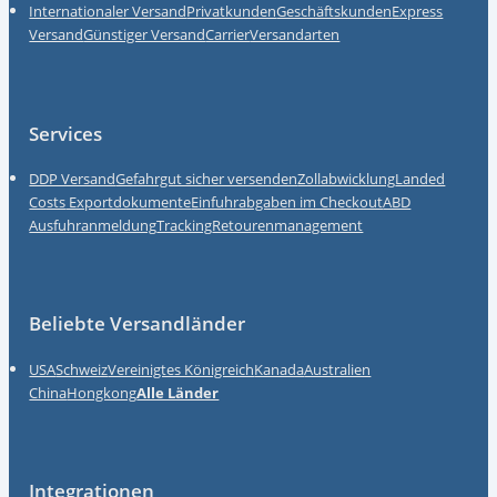
Internationaler Versand
Privatkunden
Geschäftskunden
Express
Versand
Günstiger Versand
Carrier
Versandarten
Services
DDP Versand
Gefahrgut sicher versenden
Zollabwicklung
Landed
Costs
Exportdokumente
Einfuhrabgaben im Checkout
ABD
Ausfuhranmeldung
Tracking
Retourenmanagement
Beliebte Versandländer
USA
Schweiz
Vereinigtes Königreich
Kanada
Australien
China
Hongkong
Alle Länder
Integrationen