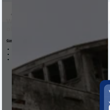
Weltweiter Versand in die Domen
ohne Registrierung.
Garantierte Gesamtkosten*
Pakete. Paletten. Seekisten.
Ein Portal. Viele Versanddienstleister.
Zollabwicklung & Kundenservice bis zur Auslieferung.