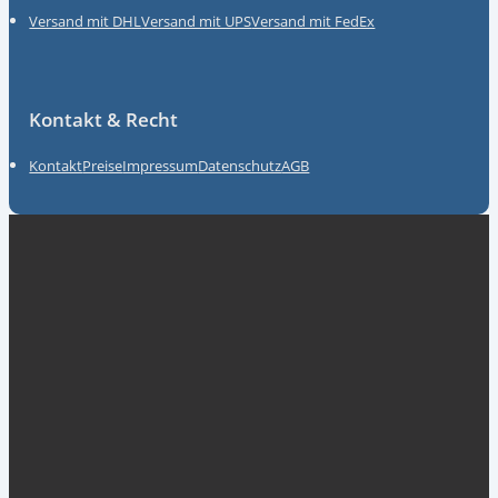
Versand mit DHL
Versand mit UPS
Versand mit FedEx
Kontakt & Recht
Kontakt
Preise
Impressum
Datenschutz
AGB
Unsere Partner
myGermany GmbH
ACKT Global