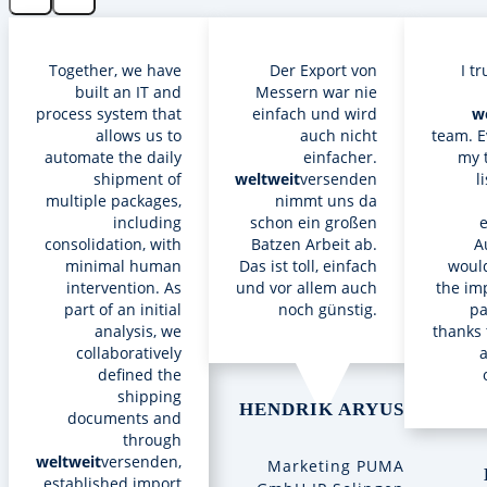
Together, we have
Der Export von
I t
built an IT and
Messern war nie
process system that
einfach und wird
w
allows us to
auch nicht
team. E
automate the daily
einfacher.
my t
shipment of
weltweit
versenden
l
multiple packages,
nimmt uns da
including
schon ein großen
e
consolidation, with
Batzen Arbeit ab.
A
minimal human
Das ist toll, einfach
would
intervention. As
und vor allem auch
the im
part of an initial
noch günstig.
pa
analysis, we
thanks 
collaboratively
defined the
shipping
HENDRIK ARYUS
documents and
through
weltweit
versenden,
Marketing PUMA
established import