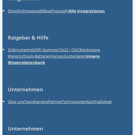
Shopify
Shopware
Billbee
Presta
API
Alle Integrationen
Ratgeber & Hilfe
Zoll
Incoterms
EORI Nummer
CN22 / CN23
Verbotene
Waren
Lithium-Batterien
Versandunterlagen
Unsere
Wissensdatenbank
Unternehmen
Über uns
Team
Karriere
Partner
Technologien
Nachhaltigkeit
Unternehmen