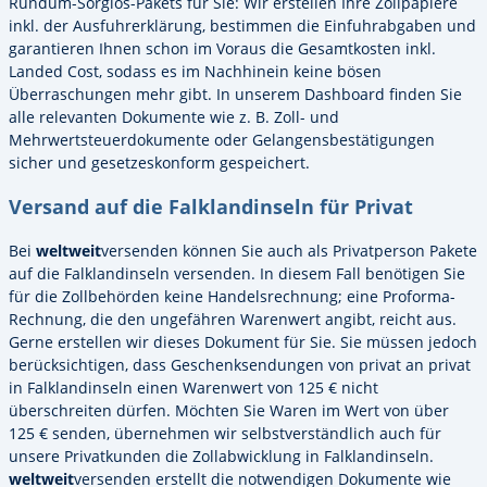
Rundum-Sorglos-Pakets für Sie: Wir erstellen Ihre Zollpapiere
inkl. der Ausfuhrerklärung, bestimmen die Einfuhrabgaben und
garantieren Ihnen schon im Voraus die Gesamtkosten inkl.
Landed Cost, sodass es im Nachhinein keine bösen
Überraschungen mehr gibt. In unserem Dashboard finden Sie
alle relevanten Dokumente wie z. B. Zoll- und
Mehrwertsteuerdokumente oder Gelangensbestätigungen
sicher und gesetzeskonform gespeichert.
Versand auf die Falklandinseln für Privat
Bei
weltweit
versenden können Sie auch als Privatperson Pakete
auf die Falklandinseln versenden. In diesem Fall benötigen Sie
für die Zollbehörden keine Handelsrechnung; eine Proforma-
Rechnung, die den ungefähren Warenwert angibt, reicht aus.
Gerne erstellen wir dieses Dokument für Sie. Sie müssen jedoch
berücksichtigen, dass Geschenksendungen von privat an privat
in Falklandinseln einen Warenwert von 125 € nicht
überschreiten dürfen. Möchten Sie Waren im Wert von über
125 € senden, übernehmen wir selbstverständlich auch für
unsere Privatkunden die Zollabwicklung in Falklandinseln.
weltweit
versenden erstellt die notwendigen Dokumente wie