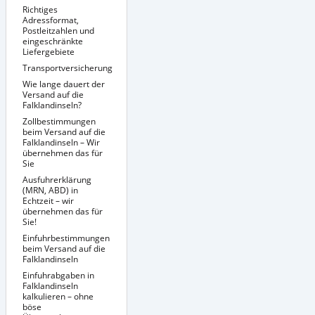
Richtiges
Adressformat,
Postleitzahlen und
eingeschränkte
Liefergebiete
Transportversicherung
Richtige Verpackung
Sendungsverfolgung
Wie lange dauert der
/ Tracking &
Versand auf die
Dokumentenmanagement
Falklandinseln?
Zollbestimmungen
beim Versand auf die
Falklandinseln – Wir
übernehmen das für
Sie
Ausfuhrerklärung
(MRN, ABD) in
Echtzeit – wir
übernehmen das für
Sie!
Einfuhrbestimmungen
beim Versand auf die
Falklandinseln
Einfuhrabgaben in
Besondere
Versandbedingungen
Falklandinseln
für bestimmte
kalkulieren – ohne
Produkte auf die
böse
Falklandinseln