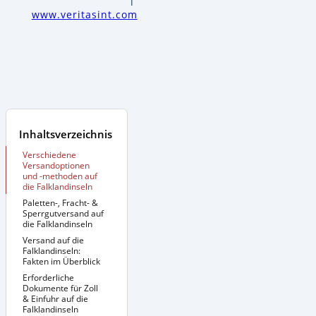
www.veritasint.com
Inhaltsverzeichnis
Verschiedene
Versandoptionen
und -methoden auf
die Falklandinseln
Paletten-, Fracht- &
Sperrgutversand auf
die Falklandinseln
Versand auf die
Zusätzliche
Informationen:
Falklandinseln:
Fakten im Überblick
Erforderliche
Dokumente für Zoll
& Einfuhr auf die
Falklandinseln