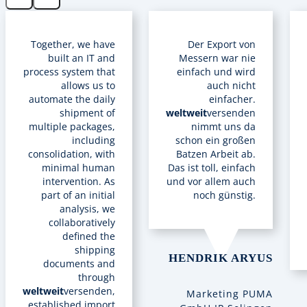
Together, we have
Der Export von
built an IT and
Messern war nie
process system that
einfach und wird
allows us to
auch nicht
automate the daily
einfacher.
shipment of
weltweit
versenden
multiple packages,
nimmt uns da
including
schon ein großen
consolidation, with
Batzen Arbeit ab.
minimal human
Das ist toll, einfach
intervention. As
und vor allem auch
part of an initial
noch günstig.
analysis, we
collaboratively
defined the
shipping
HENDRIK ARYUS
documents and
through
weltweit
versenden,
Marketing PUMA
established import