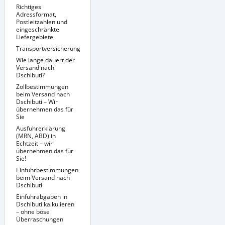
Richtiges
Adressformat,
Postleitzahlen und
eingeschränkte
Liefergebiete
Transportversicherung
Richtige Verpackung
Sendungsverfolgung
Wie lange dauert der
/ Tracking &
Versand nach
Dokumentenmanagement
Dschibuti?
Zollbestimmungen
beim Versand nach
Dschibuti – Wir
übernehmen das für
Sie
Ausfuhrerklärung
(MRN, ABD) in
Echtzeit – wir
übernehmen das für
Sie!
Einfuhrbestimmungen
beim Versand nach
Dschibuti
Einfuhrabgaben in
Besondere
Versandbedingungen
Dschibuti kalkulieren
für bestimmte
– ohne böse
Produkte nach
Überraschungen
Dschibuti