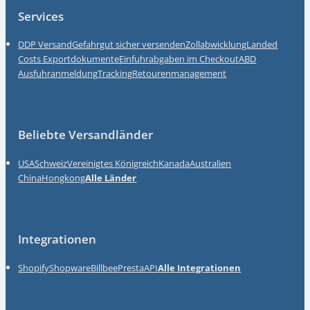
Services
DDP Versand
Gefahrgut sicher versenden
Zollabwicklung
Landed
Costs
Exportdokumente
Einfuhrabgaben im Checkout
ABD
Ausfuhranmeldung
Tracking
Retourenmanagement
Beliebte Versandländer
USA
Schweiz
Vereinigtes Königreich
Kanada
Australien
China
Hongkong
Alle Länder
Integrationen
Shopify
Shopware
Billbee
Presta
API
Alle Integrationen