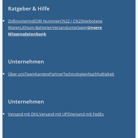
Ratgeber & Hilfe
Zoll
Incoterms
EORI Nummer
CN22 / CN23
Verbotene
Waren
Lithium-Batterien
Versandunterlagen
Unsere
Wissensdatenbank
Unternehmen
Über uns
Team
Karriere
Partner
Technologien
Nachhaltigkeit
Unternehmen
Versand mit DHL
Versand mit UPS
Versand mit FedEx