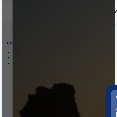
Weltweiter Versand in die Domen
ohne Registrierung.
Garantierte Gesamtkosten*
Pakete. Paletten. Seekisten.
Ein Portal. Viele Versanddienstleister.
Zollabwicklung & Kundenservice bis zur Auslieferung.