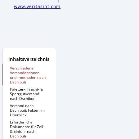
www.veritasint.com
Inhaltsverzeichnis
Verschiedene
Versandoptionen
und -methoden nach
Dschibuti
Paletten-, Fracht- &
Sperrgutversand
nach Dschibuti
Versand nach
Zusätzliche
Informationen:
Dschibuti: Fakten im
Überblick
Erforderliche
Dokumente für Zoll
& Einfuhr nach
Dschibuti