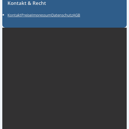
Kontakt & Recht
Kontakt
Preise
Impressum
Datenschutz
AGB
Unsere Partner
myGermany GmbH
ACKT Global