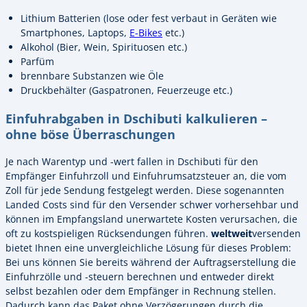
Lithium Batterien (lose oder fest verbaut in Geräten wie
Smartphones, Laptops,
E-Bikes
etc.)
Alkohol (Bier, Wein, Spirituosen etc.)
Parfüm
brennbare Substanzen wie Öle
Druckbehälter (Gaspatronen, Feuerzeuge etc.)
Einfuhrabgaben in Dschibuti kalkulieren –
ohne böse Überraschungen
Je nach Warentyp und -wert fallen in Dschibuti für den
Empfänger Einfuhrzoll und Einfuhrumsatzsteuer an, die vom
Zoll für jede Sendung festgelegt werden. Diese sogenannten
Landed Costs sind für den Versender schwer vorhersehbar und
können im Empfangsland unerwartete Kosten verursachen, die
oft zu kostspieligen Rücksendungen führen.
weltweit
versenden
bietet Ihnen eine unvergleichliche Lösung für dieses Problem:
Bei uns können Sie bereits während der Auftragserstellung die
Einfuhrzölle und -steuern berechnen und entweder direkt
selbst bezahlen oder dem Empfänger in Rechnung stellen.
Dadurch kann das Paket ohne Verzögerungen durch die