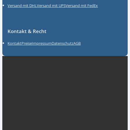
Versand mit DHL
Versand mit UPS
Versand mit FedEx
Kontakt & Recht
Kontakt
Preise
Impressum
Datenschutz
AGB
Unsere Partner
myGermany GmbH
ACKT Global