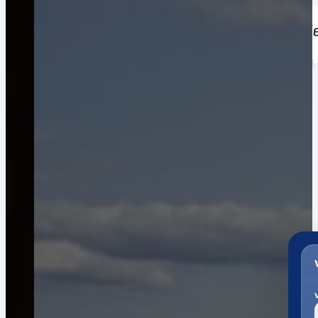
Weltweiter Versand nach Burkina
Registrierung.
Garantierte Gesamtkosten*
Pakete. Paletten. Seekisten.
Ein Portal. Viele Versanddienstleister.
Zollabwicklung & Kundenservice bis zur Auslieferung.