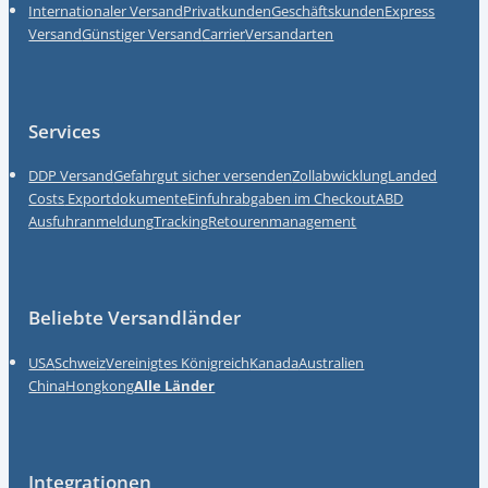
Internationaler Versand
Privatkunden
Geschäftskunden
Express
Versand
Günstiger Versand
Carrier
Versandarten
Services
DDP Versand
Gefahrgut sicher versenden
Zollabwicklung
Landed
Costs
Exportdokumente
Einfuhrabgaben im Checkout
ABD
Ausfuhranmeldung
Tracking
Retourenmanagement
Beliebte Versandländer
USA
Schweiz
Vereinigtes Königreich
Kanada
Australien
China
Hongkong
Alle Länder
Integrationen