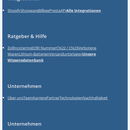
Shopify
Shopware
Billbee
Presta
API
Alle Integrationen
Ratgeber & Hilfe
Zoll
Incoterms
EORI Nummer
CN22 / CN23
Verbotene
Waren
Lithium-Batterien
Versandunterlagen
Unsere
Wissensdatenbank
Unternehmen
Über uns
Team
Karriere
Partner
Technologien
Nachhaltigkeit
Unternehmen