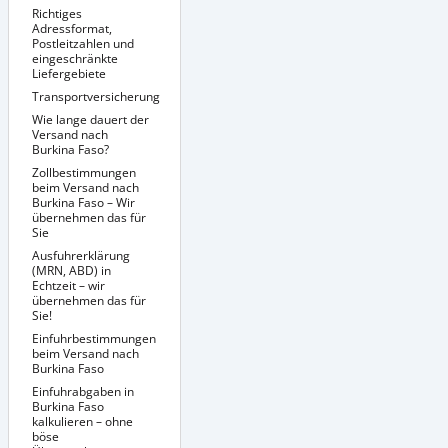
Richtiges
Adressformat,
Postleitzahlen und
eingeschränkte
Liefergebiete
Transportversicherung
Richtige Verpackung
Sendungsverfolgung
Wie lange dauert der
/ Tracking &
Versand nach
Dokumentenmanagement
Burkina Faso?
Zollbestimmungen
beim Versand nach
Burkina Faso – Wir
übernehmen das für
Sie
Ausfuhrerklärung
(MRN, ABD) in
Echtzeit – wir
übernehmen das für
Sie!
Einfuhrbestimmungen
beim Versand nach
Burkina Faso
Einfuhrabgaben in
Besondere
Versandbedingungen
Burkina Faso
für bestimmte
kalkulieren – ohne
Produkte nach
böse
Burkina Faso