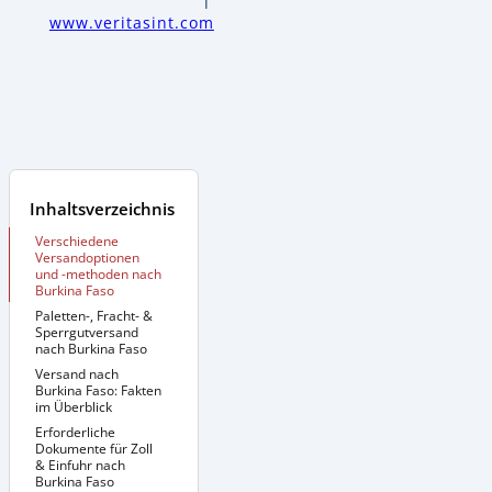
www.veritasint.com
Inhaltsverzeichnis
Verschiedene
Versandoptionen
und -methoden nach
Burkina Faso
Paletten-, Fracht- &
Sperrgutversand
nach Burkina Faso
Versand nach
Zusätzliche
Informationen:
Burkina Faso: Fakten
im Überblick
Erforderliche
Dokumente für Zoll
& Einfuhr nach
Burkina Faso