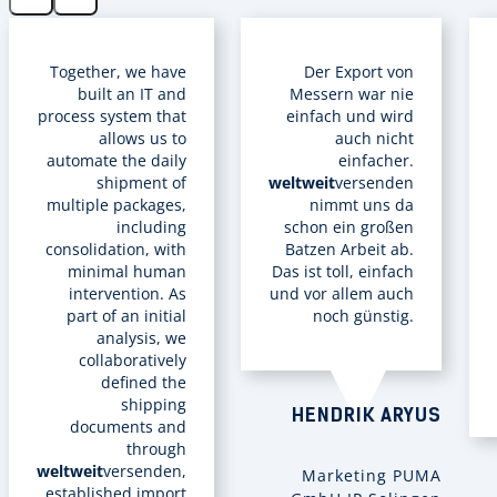
Together, we have
Der Export von
built an IT and
Messern war nie
process system that
einfach und wird
allows us to
auch nicht
automate the daily
einfacher.
shipment of
weltweit
versenden
multiple packages,
nimmt uns da
including
schon ein großen
consolidation, with
Batzen Arbeit ab.
minimal human
Das ist toll, einfach
intervention. As
und vor allem auch
part of an initial
noch günstig.
analysis, we
collaboratively
defined the
shipping
HENDRIK ARYUS
documents and
through
weltweit
versenden,
Marketing PUMA
established import