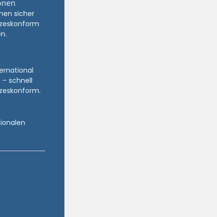
onen
nen sicher
zeskonform
n.
ternational
 – schnell
zeskonform.
tionalen