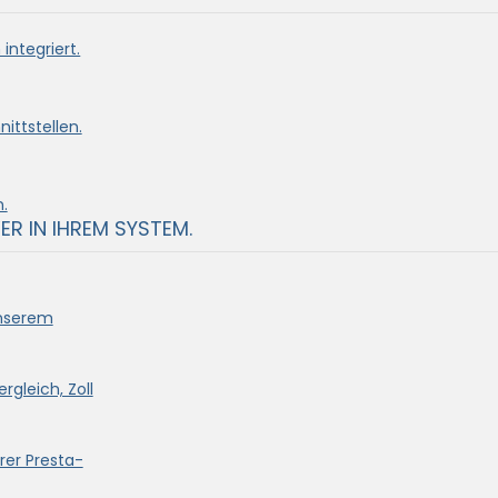
integriert.
ittstellen.
.
ER IN IHREM SYSTEM.
unserem
rgleich, Zoll
rer Presta-