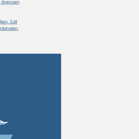
e Grenzen
len, Zoll
nbinden.