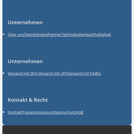
Unternehmen
Über uns
Team
Karriere
Partner
Technologien
Nachhaltigkeit
Unternehmen
Versand mit DHL
Versand mit UPS
Versand mit FedEx
Kontakt & Recht
Kontakt
Preise
Impressum
Datenschutz
AGB