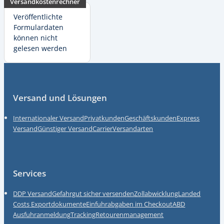
Versandkostenrechner
Veröffentlichte
Formulardaten
können nicht
gelesen werden
Fußzeile
Versand und Lösungen
Internationaler Versand
Privatkunden
Geschäftskunden
Express
Versand
Günstiger Versand
Carrier
Versandarten
Services
DDP Versand
Gefahrgut sicher versenden
Zollabwicklung
Landed
Costs
Exportdokumente
Einfuhrabgaben im Checkout
ABD
Ausfuhranmeldung
Tracking
Retourenmanagement