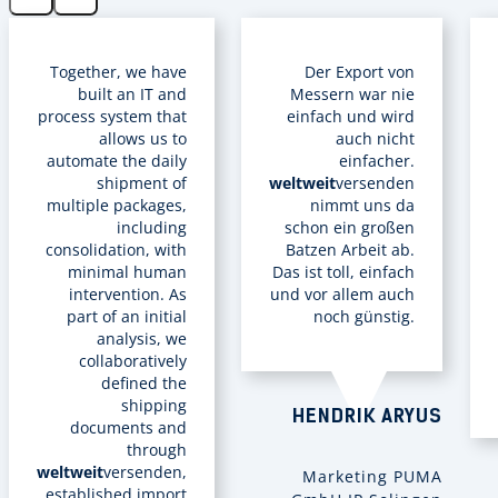
Together, we have
Der Export von
built an IT and
Messern war nie
process system that
einfach und wird
allows us to
auch nicht
automate the daily
einfacher.
shipment of
weltweit
versenden
multiple packages,
nimmt uns da
including
schon ein großen
consolidation, with
Batzen Arbeit ab.
minimal human
Das ist toll, einfach
intervention. As
und vor allem auch
part of an initial
noch günstig.
analysis, we
collaboratively
defined the
shipping
HENDRIK ARYUS
documents and
through
weltweit
versenden,
Marketing PUMA
established import