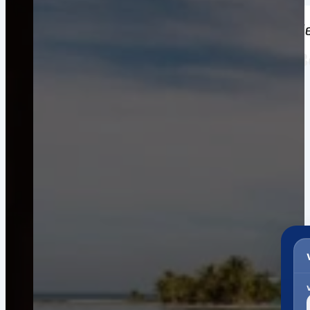
Weltweiter Versand nach nach Be
Registrierung.
Garantierte Gesamtkosten*
Pakete. Paletten. Seekisten.
Ein Portal. Viele Versanddienstleister.
Zollabwicklung & Kundenservice bis zur Auslieferung.