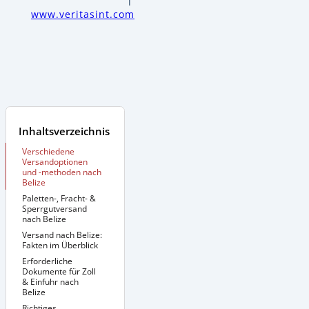
www.veritasint.com
Inhaltsverzeichnis
Verschiedene
Versandoptionen
und -methoden nach
Belize
Paletten-, Fracht- &
Sperrgutversand
nach Belize
Versand nach Belize:
Zusätzliche
Informationen:
Fakten im Überblick
Erforderliche
Dokumente für Zoll
& Einfuhr nach
Belize
Richtiges