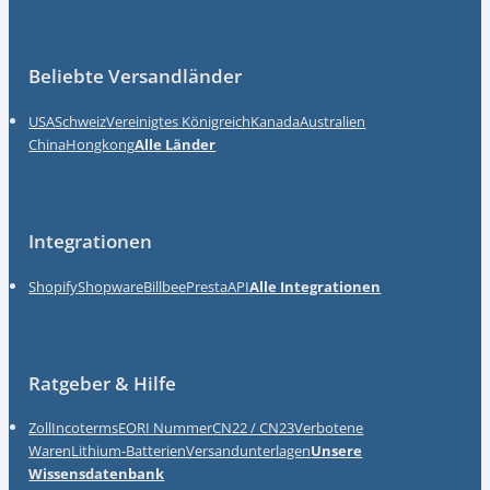
Beliebte Versandländer
USA
Schweiz
Vereinigtes Königreich
Kanada
Australien
China
Hongkong
Alle Länder
Integrationen
Shopify
Shopware
Billbee
Presta
API
Alle Integrationen
Ratgeber & Hilfe
Zoll
Incoterms
EORI Nummer
CN22 / CN23
Verbotene
Waren
Lithium-Batterien
Versandunterlagen
Unsere
Wissensdatenbank