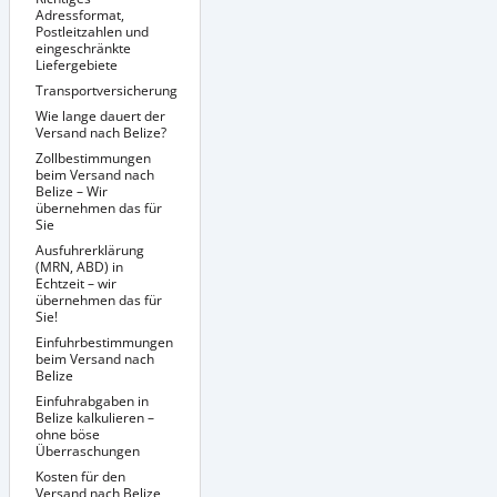
Adressformat,
Postleitzahlen und
eingeschränkte
Liefergebiete
Transportversicherung
Richtige Verpackung
Sendungsverfolgung
Wie lange dauert der
/ Tracking &
Versand nach Belize?
Dokumentenmanagement
Zollbestimmungen
beim Versand nach
Belize – Wir
übernehmen das für
Sie
Ausfuhrerklärung
(MRN, ABD) in
Echtzeit – wir
übernehmen das für
Sie!
Einfuhrbestimmungen
beim Versand nach
Belize
Einfuhrabgaben in
Besondere
Versandbedingungen
Belize kalkulieren –
für bestimmte
ohne böse
Produkte nach
Überraschungen
Belize
Kosten für den
Versand nach Belize