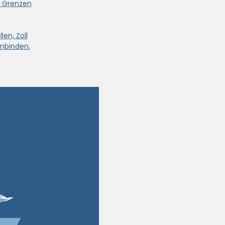
e Grenzen
len, Zoll
nbinden.