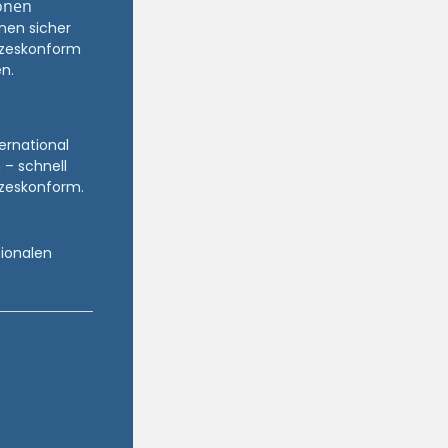
onen
nen sicher
zeskonform
n.
ternational
 – schnell
zeskonform.
tionalen