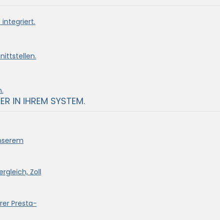
integriert.
ittstellen.
.
ER IN IHREM SYSTEM.
unserem
rgleich, Zoll
rer Presta-