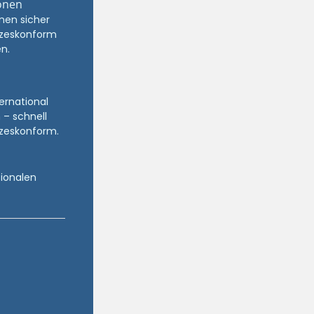
onen
nen sicher
zeskonform
n.
ternational
 – schnell
zeskonform.
tionalen