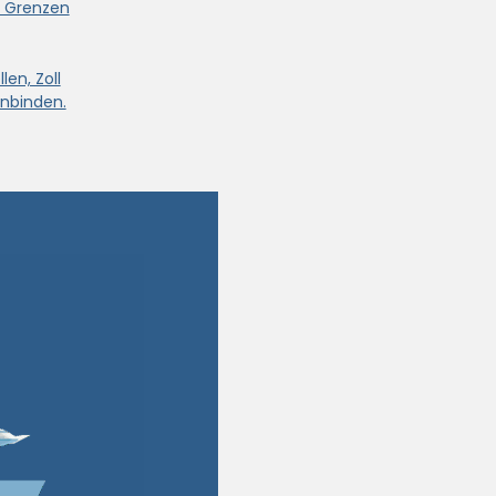
e Grenzen
len, Zoll
nbinden.