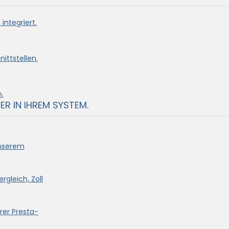
integriert.
ittstellen.
.
ER IN IHREM SYSTEM.
unserem
rgleich, Zoll
rer Presta-