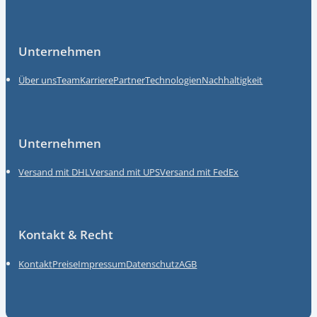
Unternehmen
Über uns
Team
Karriere
Partner
Technologien
Nachhaltigkeit
Unternehmen
Versand mit DHL
Versand mit UPS
Versand mit FedEx
Kontakt & Recht
Kontakt
Preise
Impressum
Datenschutz
AGB