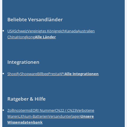
Beliebte Versandländer
USA
Schweiz
Vereinigtes Königreich
Kanada
Australien
China
Hongkong
Alle Länder
Integrationen
Shopify
Shopware
Billbee
Presta
API
Alle Integrationen
Ratgeber & Hilfe
Zoll
Incoterms
EORI Nummer
CN22 / CN23
Verbotene
Waren
Lithium-Batterien
Versandunterlagen
Unsere
Wissensdatenbank