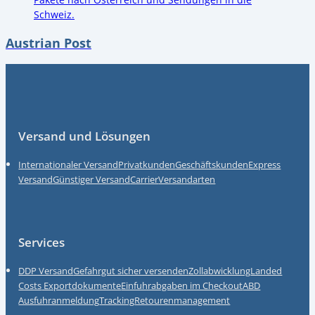
Austrian Post
Fußzeile
Versand und Lösungen
Internationaler Versand
Privatkunden
Geschäftskunden
Express
Versand
Günstiger Versand
Carrier
Versandarten
Services
DDP Versand
Gefahrgut sicher versenden
Zollabwicklung
Landed
Costs
Exportdokumente
Einfuhrabgaben im Checkout
ABD
Ausfuhranmeldung
Tracking
Retourenmanagement