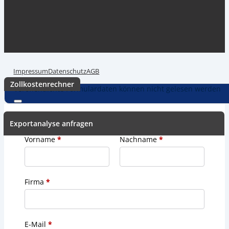
Einfuhrabgabengarantie.
Günstig. Einfach. Online. Automatisiert.
Impressum
Datenschutz
AGB
Zollkostenrechner
Veröffentlichte Formulardaten können nicht gelesen werden
Exportanalyse anfragen
Vorname
*
Nachname
*
Firma
*
E-Mail
*