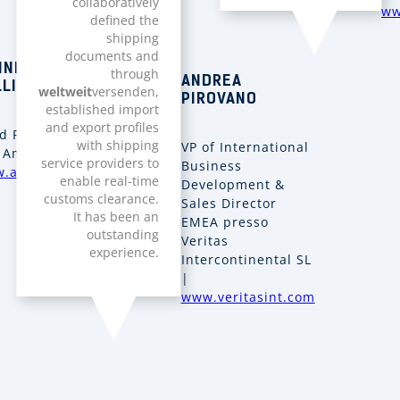
collaboratively
ww
defined the
shipping
documents and
NNIFER
through
ANDREA
LLING
weltweit
versenden,
PIROVANO
established import
and export profiles
d Prozess &
with shipping
VP of International
 Amplid |
service providers to
Business
.amplid.com
enable real-time
Development &
customs clearance.
Sales Director
It has been an
EMEA presso
outstanding
Veritas
experience.
Intercontinental SL
|
www.veritasint.com