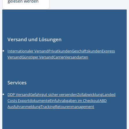
gelesen werden
Fußzeile
Versand und Lösungen
Internationaler Versand
Privatkunden
Geschäftskunden
Express
Versand
Günstiger Versand
Carrier
Versandarten
Services
DDP Versand
Gefahrgut sicher versenden
Zollabwicklung
Landed
Costs
Exportdokumente
Einfuhrabgaben im Checkout
ABD
Ausfuhranmeldung
Tracking
Retourenmanagement