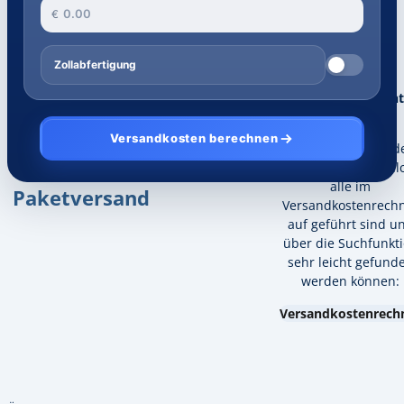
€
Zollabfertigung
Ihr Land ist nicht
dabei?
Versandkosten berechnen
Beliebtesten
Insgesamt versend
wir in 0 Länder, wel
Länder für
alle im
Paketversand
Versandkostenrech
auf geführt sind u
über die Suchfunkt
sehr leicht gefund
werden können:
Versandkostenrech