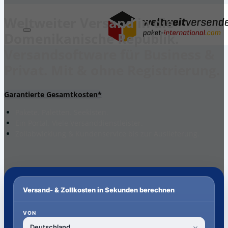
Weltweiter Versand in die
Domenikanische Republik.
Versandsoftware für Business &
Privat. Mit & ohne Registrierung.
Garantierte Gesamtkosten*
Pakete. Paletten. Seekisten.
Ein Portal. Viele Versanddienstleister.
Zollabwicklung & Kundenservice bis zur Auslieferung.
Versand- & Zollkosten in Sekunden berechnen
VON