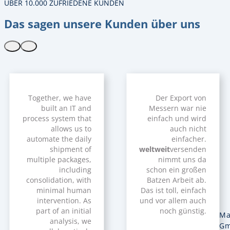
ÜBER 10.000 ZUFRIEDENE KUNDEN
Das sagen unsere Kunden über uns
Together, we have
Der Export von
built an IT and
Messern war nie
process system that
einfach und wird
allows us to
auch nicht
automate the daily
einfacher.
shipment of
weltweit
versenden
multiple packages,
nimmt uns da
including
schon ein großen
consolidation, with
Batzen Arbeit ab.
minimal human
Das ist toll, einfach
intervention. As
und vor allem auch
part of an initial
noch günstig.
Ma
analysis, we
Gm