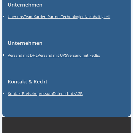
Unternehmen
Über uns
Team
Karriere
Partner
Technologien
Nachhaltigkeit
Unternehmen
Versand mit DHL
Versand mit UPS
Versand mit FedEx
Kontakt & Recht
Kontakt
Preise
Impressum
Datenschutz
AGB