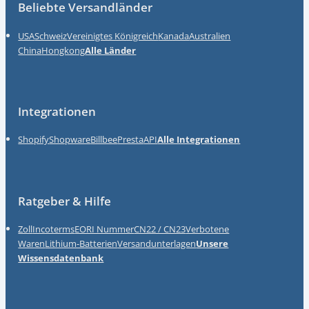
Beliebte Versandländer
USA
Schweiz
Vereinigtes Königreich
Kanada
Australien
China
Hongkong
Alle Länder
Integrationen
Shopify
Shopware
Billbee
Presta
API
Alle Integrationen
Ratgeber & Hilfe
Zoll
Incoterms
EORI Nummer
CN22 / CN23
Verbotene
Waren
Lithium-Batterien
Versandunterlagen
Unsere
Wissensdatenbank