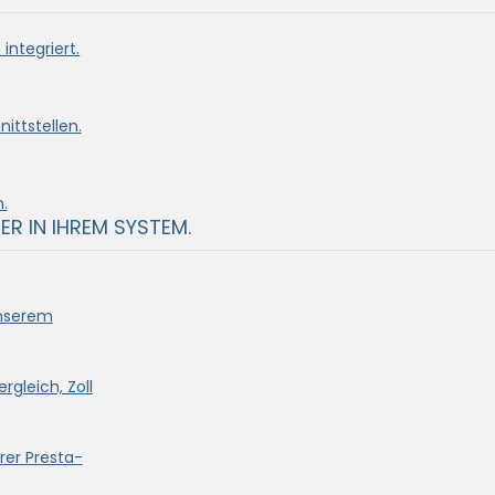
integriert.
ittstellen.
.
ER IN IHREM SYSTEM.
unserem
rgleich, Zoll
rer Presta-