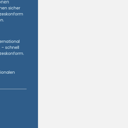
onen
nen sicher
zeskonform
n.
ternational
 – schnell
zeskonform.
tionalen