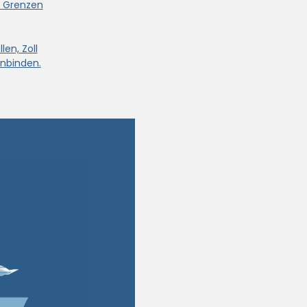
e Grenzen
len, Zoll
nbinden.