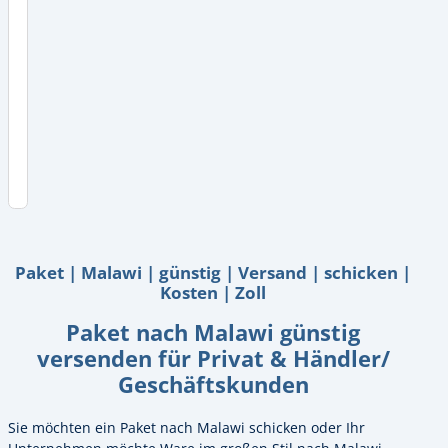
für
Händler
&
Unternehmen:
Plattform
oder
Plugins?
Versand
nach
Malawi
für
Privat
Paket | Malawi | günstig | Versand | schicken |
Kosten | Zoll
Paket nach Malawi günstig
versenden für Privat & Händler/
Geschäftskunden
Sie möchten ein Paket nach Malawi schicken oder Ihr