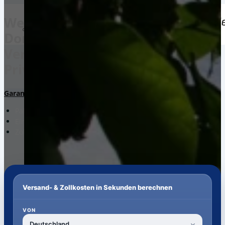
Weltweiter Versand in die
Domenikanische Republik.
Versandsoftware für Business &
Privat. Mit & ohne Registrierung.
Garantierte Gesamtkosten*
Pakete. Paletten. Seekisten.
Ein Portal. Viele Versanddienstleister.
Zollabwicklung & Kundenservice bis zur Auslieferung.
Versand- & Zollkosten in Sekunden berechnen
VON