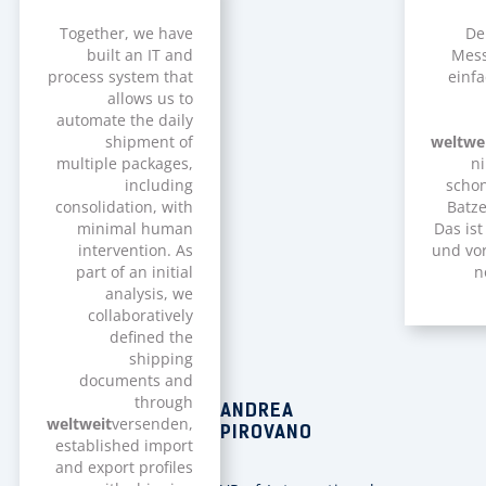
Together, we have
De
built an IT and
Mess
process system that
einf
allows us to
automate the daily
shipment of
weltwe
multiple packages,
n
including
schon
consolidation, with
Batze
minimal human
Das ist
intervention. As
und vo
part of an initial
n
analysis, we
collaboratively
defined the
shipping
documents and
through
ANDREA
weltweit
versenden,
PIROVANO
established import
and export profiles