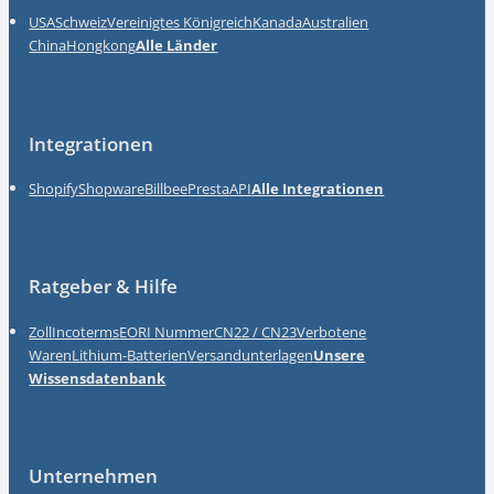
USA
Schweiz
Vereinigtes Königreich
Kanada
Australien
China
Hongkong
Alle Länder
Integrationen
Shopify
Shopware
Billbee
Presta
API
Alle Integrationen
Ratgeber & Hilfe
Zoll
Incoterms
EORI Nummer
CN22 / CN23
Verbotene
Waren
Lithium-Batterien
Versandunterlagen
Unsere
Wissensdatenbank
Unternehmen