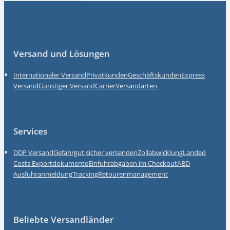
Fußzeile
Versand und Lösungen
Internationaler Versand
Privatkunden
Geschäftskunden
Express
Versand
Günstiger Versand
Carrier
Versandarten
Services
DDP Versand
Gefahrgut sicher versenden
Zollabwicklung
Landed
Costs
Exportdokumente
Einfuhrabgaben im Checkout
ABD
Ausfuhranmeldung
Tracking
Retourenmanagement
Beliebte Versandländer