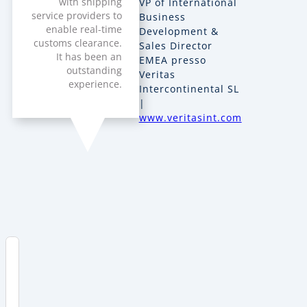
with shipping
VP of International
service providers to
Business
enable real-time
Development &
customs clearance.
Sales Director
It has been an
EMEA presso
outstanding
Veritas
experience.
Intercontinental SL
|
www.veritasint.com
Inhaltsverzeichnis
Verschiedene
Versandoptionen
und